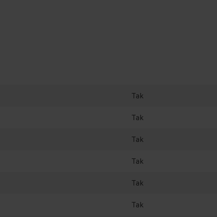
Tak
Precyzyjny program
Precyzyjny program
do duszenia (70°C)
do gotowania „na
Tak
wolnym ogniu” (90°C)
Tak
Tak
Tak
Tak
Sprawdź, jak działa płyta