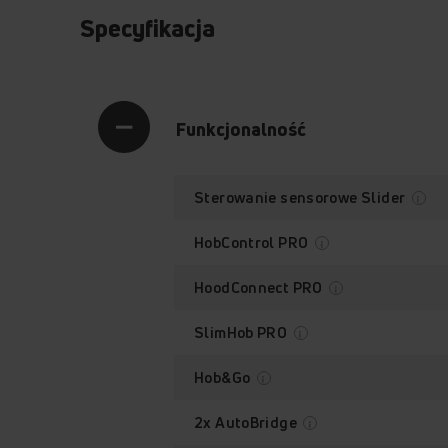
Specyfikacja
Funkcjonalność
Sterowanie sensorowe Slider
Precyzyjny program
do topienia (40°C)
HobControl PRO
HoodConnect PRO
SlimHob PRO
Hob&Go
2x AutoBridge