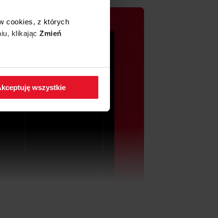
w cookies, z których
iu, klikając
Zmień
 w zakładkę
Polityka
kceptuję wszystkie