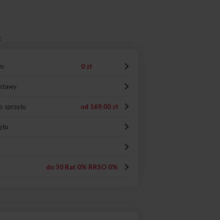
:
em
0 zł
ostawy
o sprzętu
od
169,00 zł
ętu
do 30 Rat 0% RRSO 0%