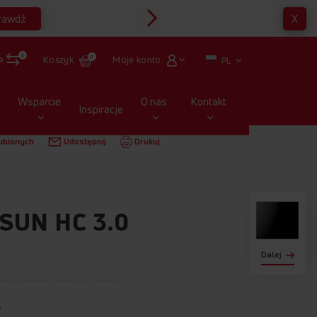
rawdź
X
Multirabaty
0
a
Moje konto
Koszyk
0
PL
Wsparcie
O nas
Kontakt
Inspiracje
YJNE
PIT6542PHTSUN HC 3.0
ubionych
Udostępnij
Drukuj
SUN HC 3.0
Dalej
kcjonalność
,
obsługa
,
funkcje
.
w
21611