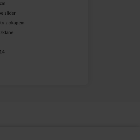
 cm
e slider
ty z okapem
Szklane
 14