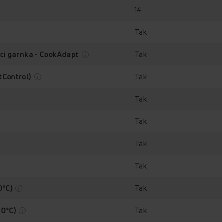
14
mica PIT6542PHTSUN HC 3
Tak
Tak
ści garnka - CookAdapt
Tak
tControl)
Tak
Tak
+
+
Tak
PowerBooster
C
Tak
Tak
0°C)
Tak
70°C)