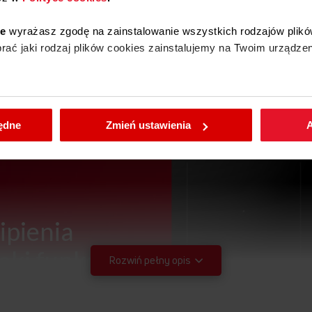
ie
wyrażasz zgodę na zainstalowanie wszystkich rodzajów plikó
ać jaki rodzaj plików cookies zainstalujemy na Twoim urządzen
enić wybrane przez Ciebie ustawienia plików cookies wchodząc
będne
Zmień ustawienia
A
ipienia
ęki funkcji
Rozwiń pełny opis
®