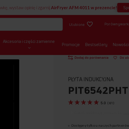
Sp
wkę, wystaw opinię i zgarnij
AirFryer AFM 4011 w prezencie!
Porównywark
Ulubione
Akcesoria i części zamienne
Promocje
Bestsellery
Nowości
STRONA GŁÓWNA
PŁYTY
INDUKC
Pokaż produkt w 3D
Dodaj do porównania
Do ul
PŁYTA INDUKCYJNA
PIT6542PHT
5.0
(
61
)
Klienci doceniają produkt za:
fun
Dostępny tylko u naszych partneró