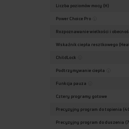
Liczba poziomów mocy (H)
A
Power Choice Pro
Rozpoznawanie wielkości i obecno
Wskaźnik ciepła resztkowego (Hea
ChildLock
Podtrzymywanie ciepła
Funkcja pauza
Cztery programy gotowe
Precyzyjny program do topienia (4
Precyzyjny program do duszenia (