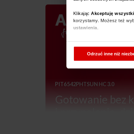
Klikając
Akceptuję wszystk
korzystamy. Możesz też wybr
ustawienia.
W każdej chwili możesz zmi
cookies
.
Odrzuć inne niż niez
PIT6542PHTSUN HC 3.0
Gotowanie bez k
i przypalania, dzi
HobControl
Pro