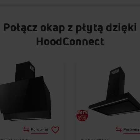
Połącz okap z płytą dzięki
HoodConnect
Dodaj
Porównaj
Porówna