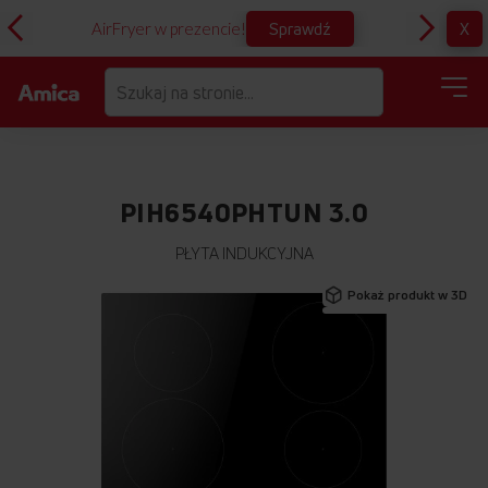
Sprawdź
X
AirFryer w prezencie!
D
PIH6540PHTUN 3.0
PŁYTA INDUKCYJNA
Przejdź
Pokaż produkt w 3D
na
koniec
galerii