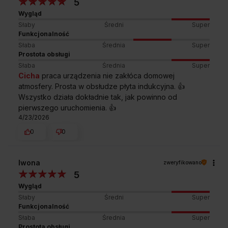
5
Wygląd
Słaby
Średni
Super
Funkcjonalność
Przedstawiony rysunek ma charakter poglądowy, może różnić
Słaba
Średnia
Super
się od oryginału. Rysunek przedstawia wymiary netto.
Prostota obsługi
Słaba
Średnia
Super
Cicha
praca urządzenia nie zakłóca domowej
atmosfery. Prosta w obsłudze płyta indukcyjna. 👍️
Najczęściej zadawane
pytania
Wszystko działa dokładnie tak, jak powinno od
pierwszego uruchomienia. 👍️
4/23/2026
0
0
Iwona
zweryfikowano
5
Wygląd
Słaby
Średni
Super
Funkcjonalność
Słaba
Średnia
Super
Prostota obsługi