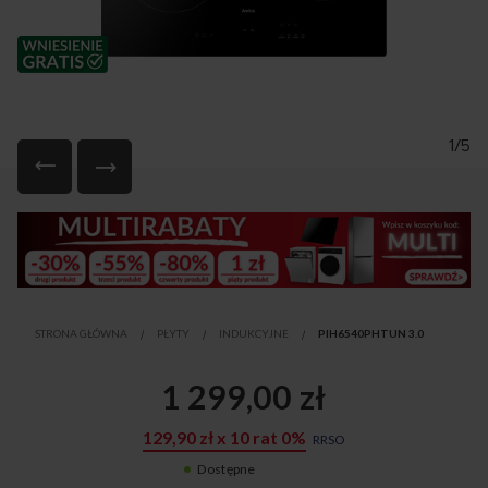
1/5
Przejdź
na
początek
galerii
STRONA GŁÓWNA
PŁYTY
INDUKCYJNE
PIH6540PHTUN 3.0
1 299,00 zł
129,90 zł x 10 rat 0%
RRSO
Dostępne
21593