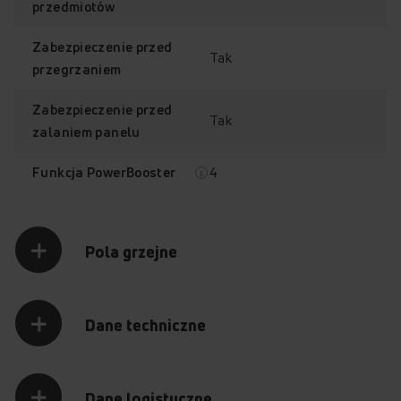
przedmiotów
Timer dla każdego pola
Childlock
Zabezpieczenie przed
Tak
Poznaj najważniejsze funkcje płyty
przegrzaniem
PIH6540PHTUN 3.0
Zabezpieczenie przed
Tak
zalaniem panelu
4
Funkcja PowerBooster
Pola grzejne
Dane techniczne
Dane logistyczne