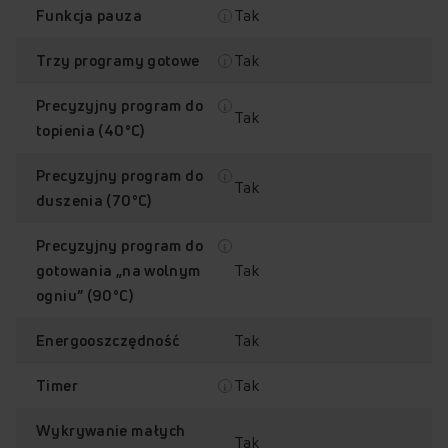
Tak
Funkcja pauza
Tak
Trzy programy gotowe
Sprawdź, jak działa płyta
Amica PIH6540PHTUN 3.0
Precyzyjny program do
Tak
Przytrzymaj palec na punkcie z plusem, aby odkryć jego
topienia (40°C)
zawartość.
Precyzyjny program do
Tak
duszenia (70°C)
Precyzyjny program do
Tak
gotowania „na wolnym
+
+
ogniu” (90°C)
Tak
Energooszczędność
Liczba pól grzejnych: 4
Stabilna moc grzania
+
+
Tak
Timer
Wykrywanie małych
Tak