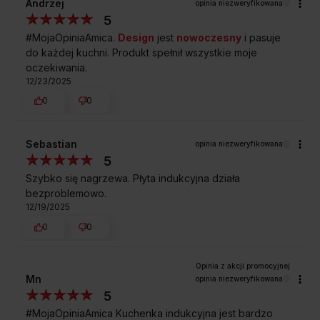
Andrzej
opinia niezweryfikowana
wielofunkcyjna?
5
#MojaOpiniaAmica.
Design
jest
nowoczesny
i pasuje
Czy ta płyta indukcyjna pomoże mi
do każdej kuchni. Produkt spełnił wszystkie moje
zaooszczędzić domowy budżet?
oczekiwania.
12/23/2025
0
0
Kupując w
Sklepie Amica
zyskujesz
Sebastian
opinia niezweryfikowana
5
Szybko się nagrzewa. Płyta indukcyjna działa
bezproblemowo.
12/19/2025
0
0
Darmowa dostawa
Wybór daty i godziny
z wniesieniem
dostawy
Mn
opinia niezweryfikowana
5
#MojaOpiniaAmica Kuchenka indukcyjna jest bardzo