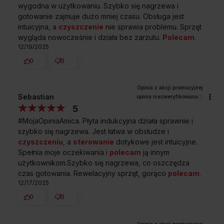
Zakup na Raty 0%
Montaż i instalacja
wygodna w użytkowaniu. Szybko się nagrzewa i
urządzenia
gotowanie zajmuje dużo mniej czasu. Obsługa jest
intuicyjna, a
czyszczenie
nie sprawia problemu. Sprzęt
wygląda nowocześnie i działa bez zarzutu.
Polecam
.
12/19/2025
Darmowy odbiór
2 lata gwarancji
0
0
zużytego sprzętu
producenta
Sebastian
opinia niezweryfikowana
5
#MojaOpiniaAmica. Płyta indukcyjna działa sprawnie i
szybko się nagrzewa. Jest łatwa w obsłudze i
czyszczeniu
, a
sterowanie
dotykowe jest intuicyjne.
Spełnia moje oczekiwania i
polecam
ją innym
użytkownikom.Szybko się nagrzewa, co oszczędza
czas gotowania. Rewelacyjny sprzęt, gorąco
polecam
.
12/17/2025
0
0