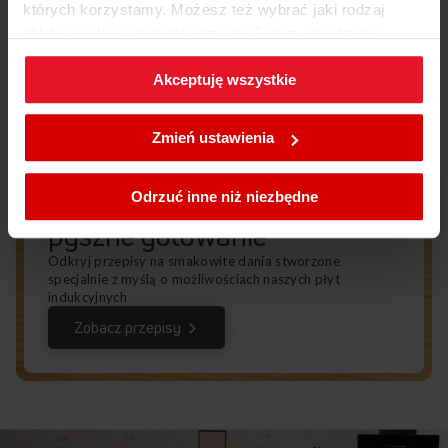
których korzystamy. Możesz też wybrać jaki rodzaj
plików cookies zainstalujemy na Twoim urządzeniu,
klikając
Zmień ustawienia.
Akceptuję wszystkie
W każdej chwili możesz zmienić wybrane przez Ciebie
ustawienia plików cookies wchodząc w zakładkę
Zmień ustawienia
Polityka cookies
.
NASTAW SIĘ
na
Odrzuć inne niż niezbędne
pyszne gotowanie
Odkryj przepisy na smakowite dania stworzone
specjalnie z myślą o możliwościach naszych płyt
indukcyjnych
Zobacz przepisy
PRECYZYJNY PROGRAM DO GOTOWANIA „NA
WOLNYM OGNIU” (90°C)
Gotowanie bez kipienia