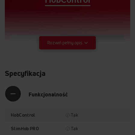
Rozwiń pełny opis
Specyfikacja
Funkcjonalność
Tak
HobControl
Tak
SlimHob PRO