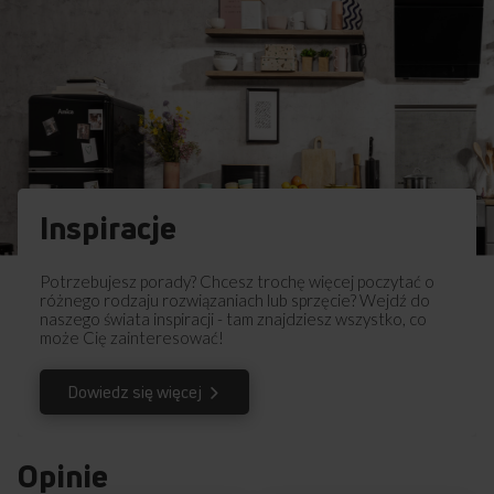
Koniec z rozgotowanymi daniami czy kipiącym rosołem
na Twojej płycie. Inteligentny algorytm precyzyjnie dobiera
moc grzania do wielkości garnka i wsadu, żeby nie trzeba było
martwić się tym, że potrawa wykipi. Płyta indukcyjna
z technologią HobControl ma funkcję gotowania „na wolnym
ogniu” czyli pod pełną kontrolą, bez twojego udziału. O nic
nie musisz się martwić! Wystarczy, że dotkniesz jeden sensor
i sprawa załatwiona. Takie gotowanie to również mniejsze
zużycie energii - płyta zawsze dobiera adekwatną moc grzania
Inspiracje
i dzięki temu unikamy strat energii. To ekologia i ekonomia
w jednym!
Potrzebujesz porady? Chcesz trochę więcej poczytać o
różnego rodzaju rozwiązaniach lub sprzęcie? Wejdź do
naszego świata inspiracji - tam znajdziesz wszystko, co
może Cię zainteresować!
Przedstawione grafiki urządzenia są wizualizacją i mogą różnić
Dowiedz się więcej
się od oryginału.
Opinie