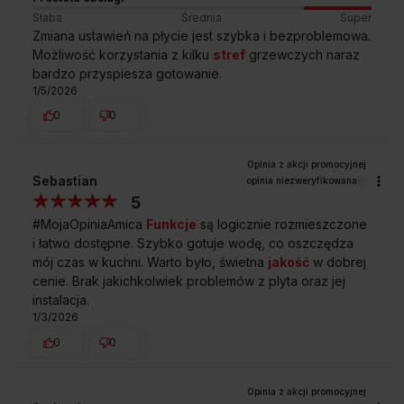
Słaba
Średnia
Super
Zmiana ustawień na płycie jest szybka i bezproblemowa.
Możliwość korzystania z kilku
stref
grzewczych naraz
bardzo przyspiesza gotowanie.
1/5/2026
0
0
Sebastian
opinia niezweryfikowana
5
#MojaOpiniaAmica
Funkcje
są logicznie rozmieszczone
Czy jest możliwe gotowanie, bez
i łatwo dostępne. Szybko gotuje wodę, co oszczędza
konieczności ciągłego mieszania
mój czas w kuchni. Warto było, świetna
jakość
w dobrej
i kontrolowania stanu potrawy?
cenie. Brak jakichkolwiek problemów z plyta oraz jej
instalacja.
1/3/2026
Jakie jeszcze korzyści niesie za sobą
0
0
funkcja HobControl?
Czy ta płyta indukcyjna Amica jest