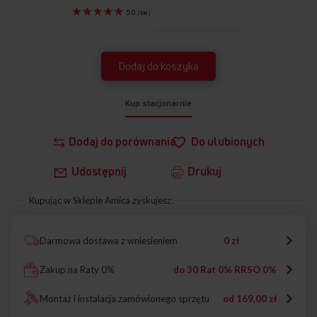
5.0
(
106
)
Klienci doceniają produkt za:
cisza
,
obsługa
,
niezawodność
.
Dodaj do koszyka
Kup stacjonarnie
Dodaj do porównania
Do ulubionych
Udostępnij
Drukuj
Kupując w Sklepie Amica zyskujesz:
Darmowa dostawa z wniesieniem
0 zł
Zakup na Raty 0%
do 30 Rat 0% RRSO 0%
Montaż i instalacja zamówionego sprzętu
od
169,00 zł