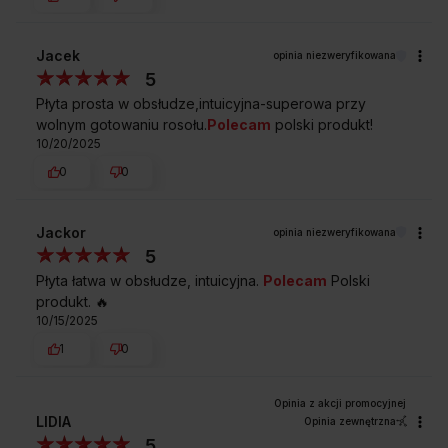
Jacek
opinia niezweryfikowana
5
Płyta prosta w obsłudze,intuicyjna-superowa przy
wolnym gotowaniu rosołu.
Polecam
polski produkt!
10/20/2025
0
0
Jackor
opinia niezweryfikowana
5
Płyta łatwa w obsłudze, intuicyjna.
Polecam
Polski
produkt. 🔥
10/15/2025
1
0
LIDIA
Opinia zewnętrzna
5