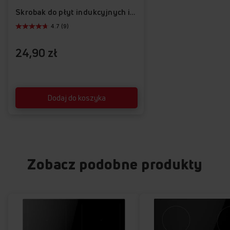
program temperaturowy dotykając jeden sensor i zbieraj
Skrobak do płyt indukcyjnych i ceramicznych APHB1001
gratulacje od swoich najbliższych za dania, które zawsze
wychodzą i robą wrażenie.
4.7 (9)
24,90 zł
Dodaj do koszyka
Zobacz podobne produkty