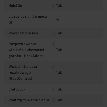
Tak
Hob&Go
Liczba poziomów mocy
14
(H)
Tak
Power Choice Pro
HobControl
Precyzyjny program
Rozpoznawanie
do topienia (40°C)
Tak
wielkości i obecności
garnka - CookAdapt
Wskaźnik ciepła
Tak
resztkowego
(HeatControl)
Precyzyjny program
Precyzyjny program
Tak
ChildLock
do duszenia (70°C)
do gotowania „na
wolnym ogniu” (90°C)
Tak
Podtrzymywanie ciepła