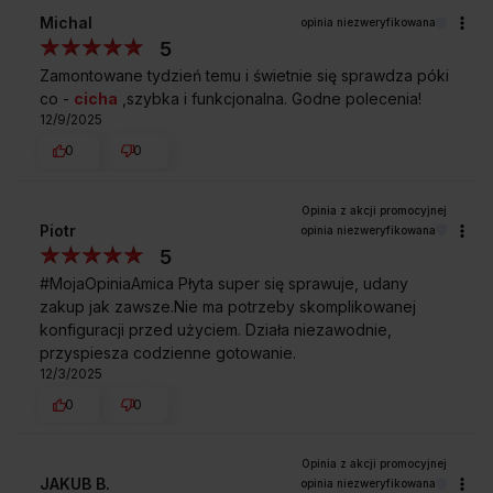
Michal
opinia niezweryfikowana
5
Zamontowane tydzień temu i świetnie się sprawdza póki
co -
cicha
,szybka i funkcjonalna. Godne polecenia!
12/9/2025
0
0
Piotr
opinia niezweryfikowana
5
#MojaOpiniaAmica Płyta super się sprawuje, udany
zakup jak zawsze.Nie ma potrzeby skomplikowanej
konfiguracji przed użyciem. Działa niezawodnie,
przyspiesza codzienne gotowanie.
12/3/2025
0
0
JAKUB B.
opinia niezweryfikowana