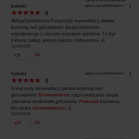
Łukasz
opinia niezweryfikowana
5
#MojaOpiniaAmica Przejrzysty wyświetlacz ułatwia
kontrolę nad gotowaniem. Bezproblemowo
współpracuje z różnymi rodzajami garnków. To był
trafiony zakup, jestem bardzo zadowolony. 💪
12/13/2025
0
0
Łukasz
opinia niezweryfikowana
5
Przejrzysty wyświetlacz ułatwia kontrolę nad
gotowaniem.
Równomierne
rozprowadzanie ciepła
zapewnia doskonałe gotowanie.
Polecam
każdemu,
kto szuka
niezawodności
. 💪
12/13/2025
0
0