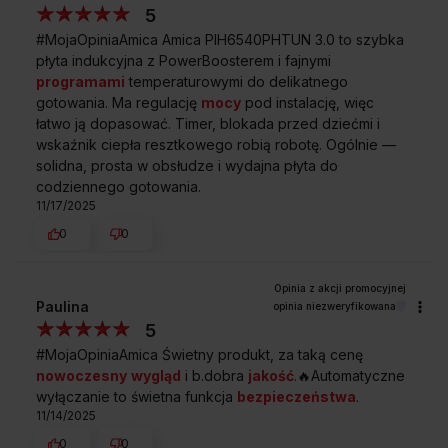
5
#MojaOpiniaAmica Amica PIH6540PHTUN 3.0 to szybka
płyta indukcyjna z PowerBoosterem i fajnymi
programami
temperaturowymi do delikatnego
gotowania. Ma regulację
mocy
pod instalację, więc
łatwo ją dopasować. Timer, blokada przed dziećmi i
wskaźnik ciepła resztkowego robią robotę. Ogólnie —
solidna, prosta w obsłudze i wydajna płyta do
codziennego gotowania.
11/17/2025
0
0
Paulina
opinia niezweryfikowana
5
#MojaOpiniaAmica Świetny produkt, za taką cenę
nowoczesny
wygląd
i b.dobra
jakość
.🔥Automatyczne
wyłączanie to świetna funkcja
bezpieczeństwa
.
11/14/2025
0
0