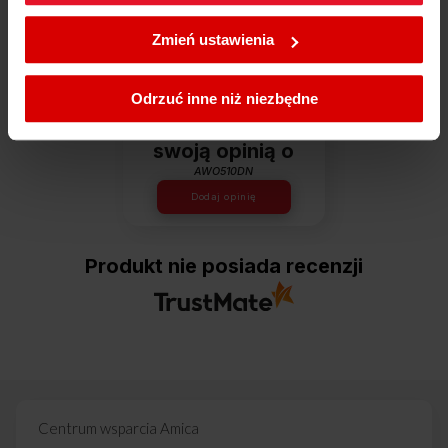
W każdej chwili możesz zmienić wybrane przez Ciebie
Dowiedz się więcej
ustawienia plików cookies wchodząc w zakładkę
Zmień ustawienia
Polityka cookies
.
Opinie
Odrzuć inne niż niezbędne
Podziel się
swoją opinią o
AWO510DN
Dodaj opinię
Produkt nie posiada recenzji
Centrum wsparcia Amica