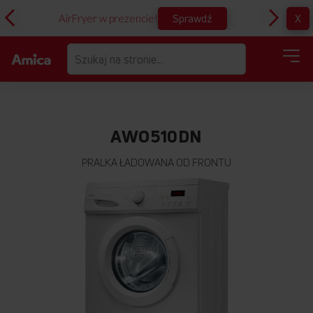
Sprawdź
X
AirFryer w prezencie!
D
AWO510DN
PRALKA ŁADOWANA OD FRONTU
Przejdź
na
koniec
galerii