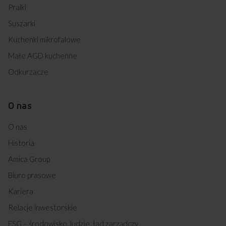
Pralki
Suszarki
Kuchenki mikrofalowe
Małe AGD kuchenne
Odkurzacze
O nas
O nas
Historia
Amica Group
Biuro prasowe
Kariera
Relacje inwestorskie
ESG – środowisko, ludzie, ład zarządczy