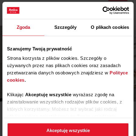
Pobierz
Instrukcja obsługi
Zgoda
Szczegóły
O plikach cookies
Szanujemy Twoją prywatność
Strona korzysta z plików cookies. Szczegóły o
używanych przez nas plikach cookies oraz zasadach
przetwarzania danych osobowych znajdziesz w
Polityce
cookies
.
Inspiracje
Klikając
Akceptuję wszystkie
wyrażasz zgodę na
zainstalowanie wszystkich rodzajów plików cookies, z
Potrzebujesz porady? Chcesz trochę więcej poczytać o
których korzystamy. Możesz też wybrać jaki rodzaj
różnego rodzaju rozwiązaniach lub sprzęcie? Wejdź do
plików cookies zainstalujemy na Twoim urządzeniu,
naszego świata inspiracji - tam znajdziesz wszystko, co
klikając
Zmień ustawienia.
może Cię zainteresować!
Akceptuję wszystkie