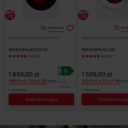
Dodaj
Porównaj
Por
do
PRALKA ŁADOWANA OD FRONTU
PRALKA ŁADOWANA OD FRO
Do
listy
ulubionych
WA5S814ADiSOzH
WA5S814ALiSH
4.9 (13)
4.9 (19)
życzeń
1 899,00 zł
1 599,00 zł
189,90 zł x 10 rat 0%
159,90 zł x 10 rat 0%
RRSO
RRS
Karta
produktu
Dostępne
Dostępne
Dodaj do koszyka
Dodaj do koszy