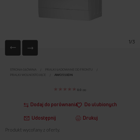
1/3
Przejdź
na
STRONA GŁÓWNA
PRALKI ŁADOWANE OD FRONTU
początek
PRALKI WOLNOSTOJĄCE
AWO510DN
galerii
0.0
(
0
)
Dodaj do porównania
Do ulubionych
Udostępnij
Drukuj
Produkt wycofany z oferty.