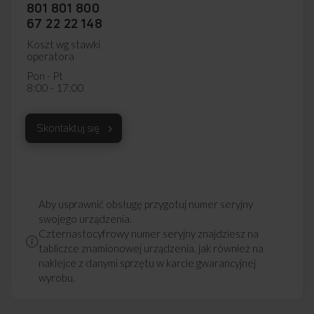
801 801 800
67 22 22 148
Koszt wg stawki
operatora
Pon - Pt
8:00 - 17:00
Skontaktuj się
Aby usprawnić obsługę przygotuj numer seryjny
swojego urządzenia.
Czternastocyfrowy numer seryjny znajdziesz na
tabliczce znamionowej urządzenia, jak również na
naklejce z danymi sprzętu w karcie gwarancyjnej
wyrobu.