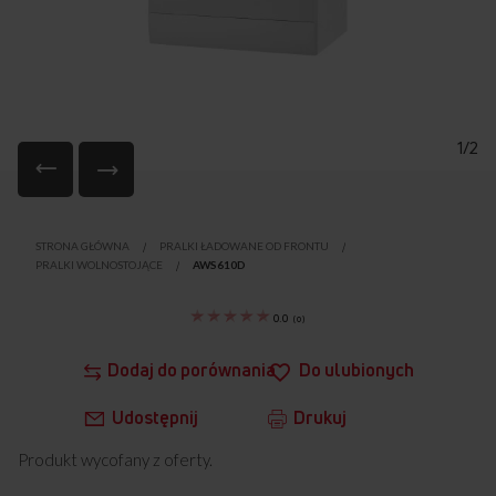
1/2
Przejdź
na
STRONA GŁÓWNA
PRALKI ŁADOWANE OD FRONTU
początek
PRALKI WOLNOSTOJĄCE
AWS610D
galerii
0.0
(
0
)
Dodaj do porównania
Do ulubionych
Udostępnij
Drukuj
Produkt wycofany z oferty.