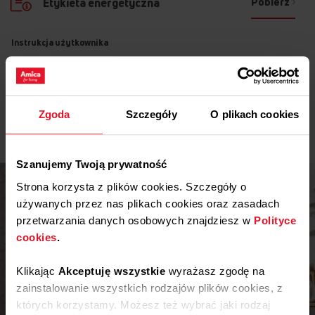
Pobierz
Etykieta energetyczna
Instrukcja użytkownika
Ostrzeżenia i informacje dotyczące
Pobierz
bezpieczeństwa
Zgoda
Szczegóły
O plikach cookies
Pobierz
Instrukcja obsługi
Szanujemy Twoją prywatność
Strona korzysta z plików cookies. Szczegóły o
używanych przez nas plikach cookies oraz zasadach
przetwarzania danych osobowych znajdziesz w
Polityce
cookies
.
Klikając
Akceptuję wszystkie
wyrażasz zgodę na
zainstalowanie wszystkich rodzajów plików cookies, z
których korzystamy. Możesz też wybrać jaki rodzaj