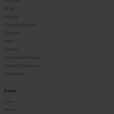
Piekarniki
Okapy
Lodówki
Chłodziarki do wina
Zmywarki
Pralki
Suszarki
Kuchenki mikrofalowe
Małe AGD kuchenne
Odkurzacze
O nas
O nas
Historia