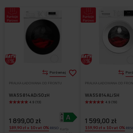
Dodaj
Porównaj
Por
do
PRALKA ŁADOWANA OD FRONTU
PRALKA ŁADOWANA OD FRO
Do
listy
ulubionych
WA5S814ADiSOzH
WA5S814ALiSH
4.9 (13)
4.9 (19)
życzeń
1 899,00 zł
1 599,00 zł
189,90 zł x 10 rat 0%
159,90 zł x 10 rat 0%
RRSO
RRS
Karta