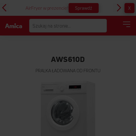
Sprawdź
X
AirFryer w prezencie!
D
AWS610D
PRALKA ŁADOWANA OD FRONTU
Przejdź
na
koniec
galerii