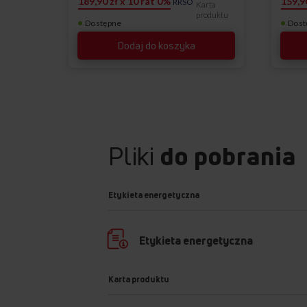
189,90 zł x 10 rat 0%
159,9
RRSO
Karta
produktu
Dostępne
Dost
Dodaj do koszyka
Pliki
do pobrania
Etykieta energetyczna
Etykieta energetyczna
Karta produktu