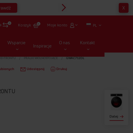
rawdź
X
Multirabaty
0
a
Moje konto
Koszyk
0
PL
Wsparcie
O nas
Kontakt
Inspiracje
OD FRONTU
PRALKI WOLNOSTOJĄCE
GWAC712DL
ubionych
Udostępnij
Drukuj
RONTU
Dalej