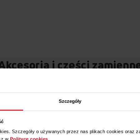
Akcesoria i części zamienn
Szczegóły
ść
okies. Szczegóły o używanych przez nas plikach cookies oraz 
sz w
Polityce cookies
.