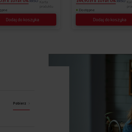
0 zł x 10 rat 0%
144,90 zł x 10 rat 0%
RRSO
RRSO
Karta
Kar
produktu
pro
ępne
Dostępne
Dodaj do koszyka
Dodaj do koszyka
Pobierz