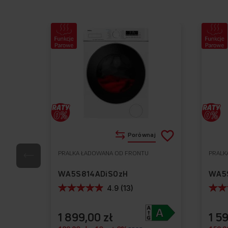
Dodaj
Porównaj
do
PRALKA ŁADOWANA OD FRONTU
PRALK
Do
listy
ulubionych
WA5S814ADiSOzH
WA5
życzeń
4.9 (13)
1 899,00 zł
1 5