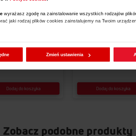
ie
wyrażasz zgodę na zainstalowanie wszystkich rodzajów plikó
Porównaj
Porówna
ać jaki rodzaj plików cookies zainstalujemy na Twoim urządzen
KI DO PRANIA
KAPSUŁKI DO PRANIA
łki do prania UNI 70 szt
Kapsułki do prania UNI 50 
enić wybrane przez Ciebie ustawienia plików cookies wchodząc
będne
Zmień ustawienia
A
0 zł
58,00 zł
Dodaj do koszyka
Dodaj do koszyka
Zobacz podobne produkty