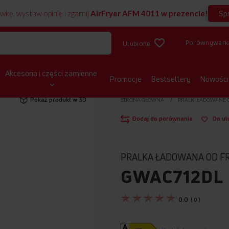
Sp
wkę, wystaw opinię i zgarnij
AirFryer AFM 4011 w prezencie!
Porównywark
Ulubione
Akcesoria i części zamienne
Promocje
Bestsellery
Nowości
Pokaż produkt w 3D
STRONA GŁÓWNA
PRALKI ŁADOWANE 
Dodaj do porównania
Do ul
PRALKA ŁADOWANA OD F
GWAC712DL
0.0
(
0
)