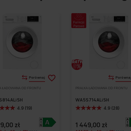
Dodaj
Porównaj
Porówna
do
A ŁADOWANA OD FRONTU
PRALKA ŁADOWANA OD FRONTU
Do
listy
ulubionych
S814ALiSH
WA5S714ALiSH
życzeń
4.9 (19)
4.9 (28)
99,00 zł
1 449,00 zł