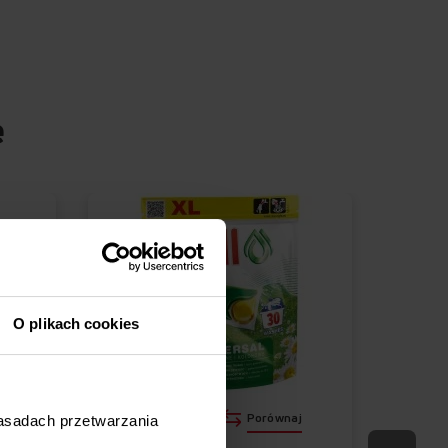
e
O plikach cookies
j
Porównaj
zasadach przetwarzania