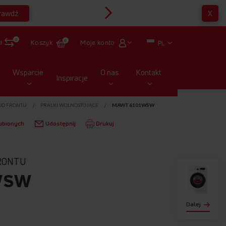
rawdź
X
Multirabaty
0
a
Moje konto
Koszyk
0
PL
Wsparcie
O nas
Kontakt
Inspiracje
OD FRONTU
PRALKI WOLNOSTOJĄCE
MAWT6101WSW
ubionych
Udostępnij
Drukuj
RONTU
WSW
Dalej