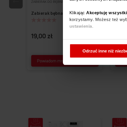
ZABIERAK DO BĘBNA
KAPSUŁ
Klikając
Akceptuję wszystk
Zabierak bębna APDP1000
Kapsu
korzystamy. Możesz też wybr
ustawienia.
19,00 zł
79,0
W każdej chwili możesz zmi
cookies
.
Odrzuć inne niż niez
Powiadom mnie o dostępności