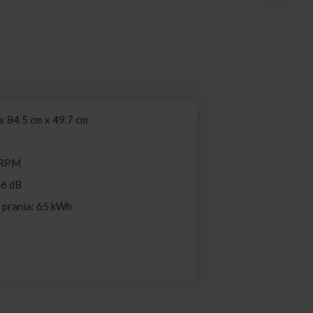
 84.5 cm x 49.7 cm
 RPM
76 dB
i prania: 65 kWh