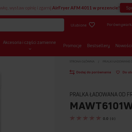
Sp
wkę, wystaw opinię i zgarnij
AirFryer AFM 4011 w prezencie!
Porównywark
Ulubione
Akcesoria i części zamienne
Promocje
Bestsellery
Nowości
STRONA GŁÓWNA
PRALKI ŁADOWANE 
Dodaj do porównania
Do ul
PRALKA ŁADOWANA OD F
MAWT6101
0.0
(
0
)