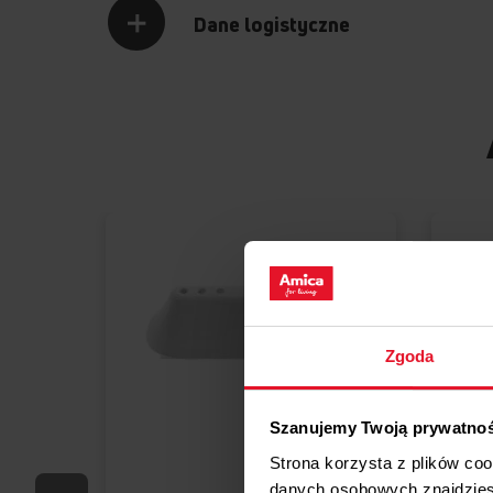
Dane logistyczne
Zgoda
Szanujemy Twoją prywatno
Porównaj
Strona korzysta z plików co
danych osobowych znajdzie