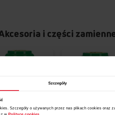
Akcesoria i części zamienn
Szczegóły
ść
Porównaj
Porówna
okies. Szczegóły o używanych przez nas plikach cookies oraz 
sz w
Polityce cookies
.