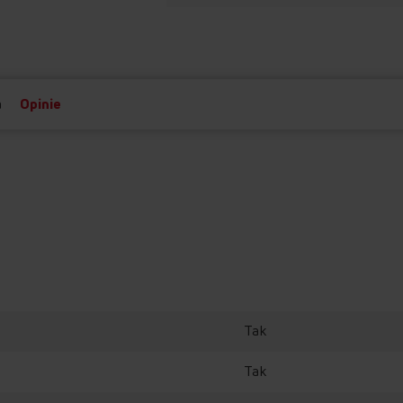
a
Opinie
Tak
Tak