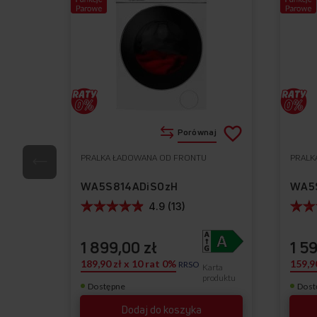
Dodaj
Porównaj
do
PRALKA ŁADOWANA OD FRONTU
PRALK
Do
listy
ulubionych
WA5S814ADiSOzH
WA5
życzeń
4.9 (13)
1 899,00 zł
1 5
189,90 zł x 10 rat 0%
159,9
RRSO
Karta
produktu
Dostępne
Dost
Dodaj do koszyka