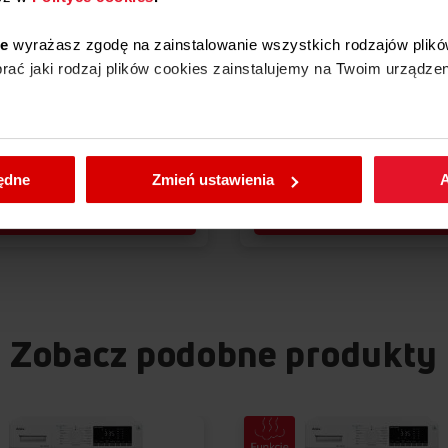
KI DO PRANIA
KAPSUŁKI DO PRANIA
ie
wyrażasz zgodę na zainstalowanie wszystkich rodzajów plikó
łki do prania UNI 70 szt
Kapsułki do prania UNI 50 
ać jaki rodzaj plików cookies zainstalujemy na Twoim urządzen
0 zł
58,00 zł
enić wybrane przez Ciebie ustawienia plików cookies wchodząc
będne
Zmień ustawienia
A
Dodaj do koszyka
Dodaj do koszyka
Zobacz podobne produkty