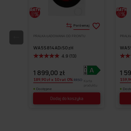
Dodaj
Porównaj
do
PRALKA ŁADOWANA OD FRONTU
PRALK
Do
listy
ulubionych
WA5S814ADiSOzH
WA5
życzeń
4.9 (13)
1 899,00 zł
1 5
189,90 zł x 10 rat 0%
159,9
RRSO
Karta
produktu
Dostępne
Dost
Dodaj do koszyka