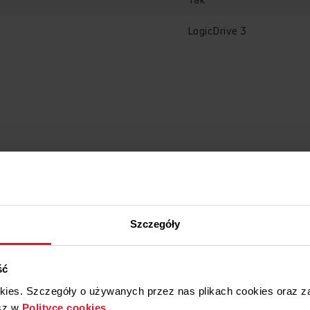
LogicDrive 3
Szczegóły
ść
okies. Szczegóły o używanych przez nas plikach cookies oraz 
sz w
Polityce cookies
.