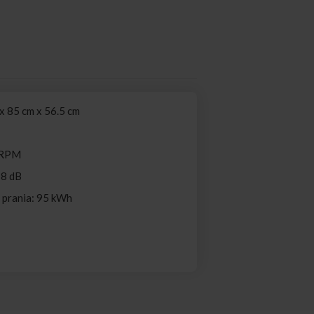
x 85 cm x 56.5 cm
 RPM
78 dB
i prania: 95 kWh