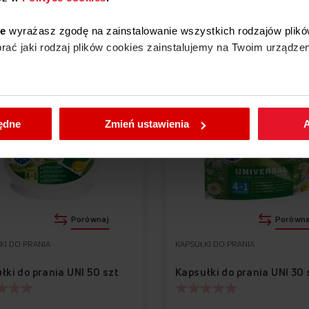
Akcesoria i części zamienn
ie
wyrażasz zgodę na zainstalowanie wszystkich rodzajów plikó
ać jaki rodzaj plików cookies zainstalujemy na Twoim urządzen
enić wybrane przez Ciebie ustawienia plików cookies wchodząc
będne
Zmień ustawienia
A
Porównaj
Porówna
KI DO PRANIA
KAPSUŁKI DO PRANIA
łki do prania UNI 50 szt
Kapsułki do prania UNI 30 