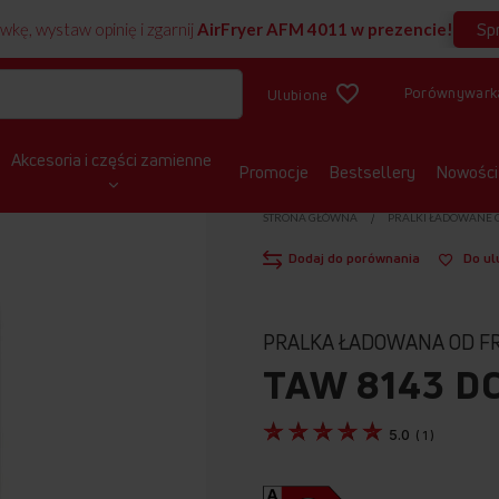
Sp
wkę, wystaw opinię i zgarnij
AirFryer AFM 4011 w prezencie!
Porównywark
Ulubione
Akcesoria i części zamienne
Promocje
Bestsellery
Nowości
STRONA GŁÓWNA
PRALKI ŁADOWANE 
Dodaj do porównania
Do ul
PRALKA ŁADOWANA OD F
TAW 8143 D
5.0
(
1
)