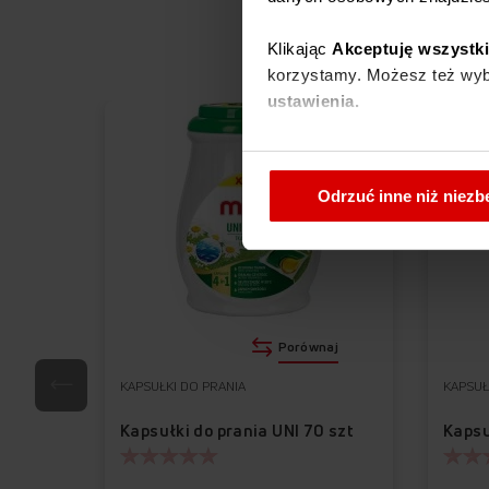
Klikając
Akceptuję wszystk
korzystamy. Możesz też wybr
ustawienia.
W każdej chwili możesz zmi
cookies
.
Odrzuć inne niż niez
Porównaj
KAPSUŁKI DO PRANIA
KAPSUŁ
Kapsułki do prania UNI 70 szt
Kapsu