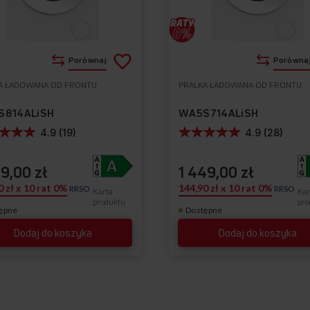
Dodaj
Porównaj
Porówna
do
A ŁADOWANA OD FRONTU
PRALKA ŁADOWANA OD FRONTU
Do
listy
ulubionych
S814ALiSH
WA5S714ALiSH
życzeń
4.9 (19)
4.9 (28)
99,00 zł
1 449,00 zł
0 zł x 10 rat 0%
144,90 zł x 10 rat 0%
RRSO
RRSO
Karta
Kar
produktu
pro
ępne
Dostępne
Dodaj do koszyka
Dodaj do koszyka