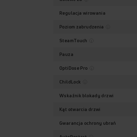
Regulacja wirowania
Poziom zabrudzenia
SteamTouch
Pauza
OptiDose Pro
ChildLock
Wskaźnik blokady drzwi
Kąt otwarcia drzwi
Gwarancja ochrony ubrań
AutoRestart