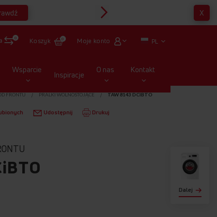
rawdź
X
Multirabaty
0
a
Moje konto
Koszyk
0
PL
Wsparcie
O nas
Kontakt
Inspiracje
OD FRONTU
PRALKI WOLNOSTOJĄCE
TAW 8143 DCIBTO
ubionych
Udostępnij
Drukuj
RONTU
CiBTO
Dalej