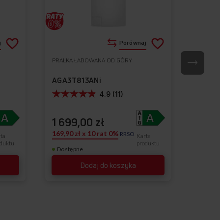
Dodaj
Dodaj
j
Porównaj
do
do
PRALKA ŁADOWANA OD GÓRY
PRALKA
Do
Do
listy
listy
ulubionych
ulubionych
AGA3T813ANi
AGA3T
życzeń
życzeń
4.9 (11)
1 699,00 zł
1 59
169,90 zł x 10 rat 0%
159,90 
RRSO
ta
Karta
duktu
produktu
Dostępne
Dostę
Dodaj do koszyka