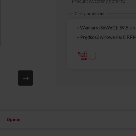
Produkt wycofany z oferty.
Cechy produktu:
Wymiary (SxWxG): 59.5 cm 
Prędkość wirowania: 0 RP
a
Opinie