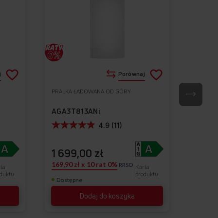
Dodaj
Dodaj
j
Porównaj
do
do
PRALKA ŁADOWANA OD GÓRY
PRALKA
Do
Do
listy
listy
ulubionych
ulubionych
AGA3T813ANi
AGA3T
życzeń
życzeń
4.9 (11)
1 699,00 zł
1 59
169,90 zł x 10 rat 0%
159,90 
RRSO
ta
Karta
duktu
produktu
Dostępne
Dostę
Dodaj do koszyka