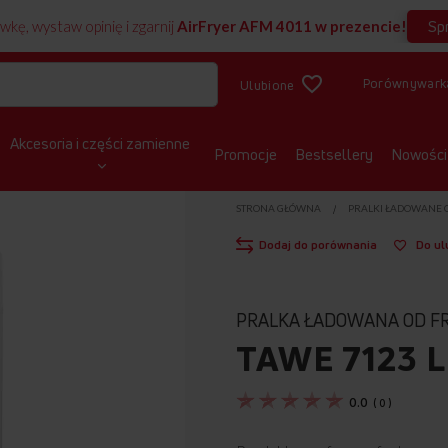
Sp
wkę, wystaw opinię i zgarnij
AirFryer AFM 4011 w prezencie!
Porównywark
Ulubione
Akcesoria i części zamienne
Promocje
Bestsellery
Nowości
STRONA GŁÓWNA
PRALKI ŁADOWANE 
Dodaj do porównania
Do ul
PRALKA ŁADOWANA OD F
TAWE 7123 
0.0
(
0
)