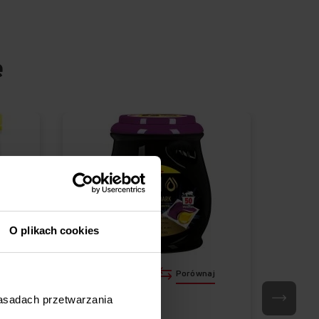
e
O plikach cookies
j
Porównaj
KAPSUŁKI DO PRANIA
KAPSUŁK
zasadach przetwarzania