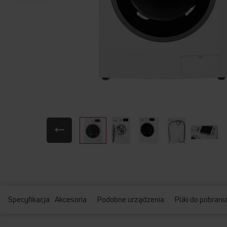
Przejdź
na
początek
galerii
Specyfikacja
Akcesoria
Podobne urządzenia
Pliki do pobrani