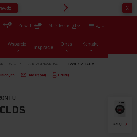
rawdź
X
Multirabaty
0
a
Moje konto
Koszyk
0
PL
Wsparcie
O nas
Kontakt
Inspiracje
OD FRONTU
PRALKI WOLNOSTOJĄCE
TAWE 7123 LCLDS
ubionych
Udostępnij
Drukuj
RONTU
LCLDS
Dalej