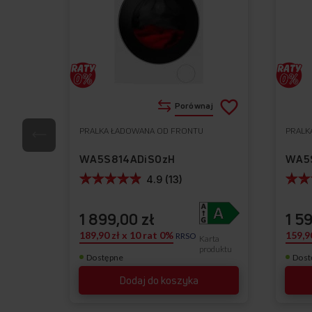
Dodaj
Porównaj
do
PRALKA ŁADOWANA OD FRONTU
PRALK
Do
listy
ulubionych
WA5S814ADiSOzH
WA5
życzeń
4.9 (13)
1 899,00 zł
1 5
189,90 zł x 10 rat 0%
159,9
RRSO
Karta
produktu
Dostępne
Dost
Dodaj do koszyka