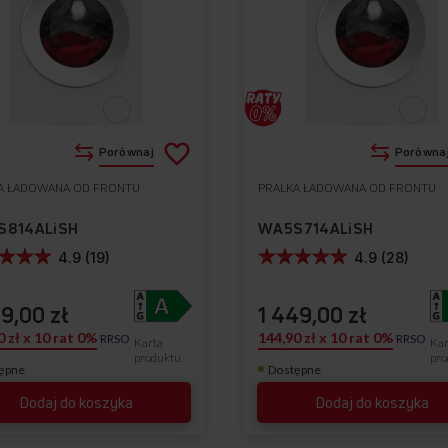
Dodaj
Porównaj
Porówna
do
A ŁADOWANA OD FRONTU
PRALKA ŁADOWANA OD FRONTU
Do
listy
ulubionych
S814ALiSH
WA5S714ALiSH
życzeń
4.9 (19)
4.9 (28)
99,00 zł
1 449,00 zł
0 zł x 10 rat 0%
144,90 zł x 10 rat 0%
RRSO
RRSO
Karta
Kar
produktu
pro
ępne
Dostępne
Dodaj do koszyka
Dodaj do koszyka