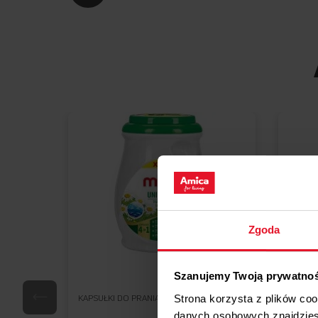
Zgoda
Porównaj
Szanujemy Twoją prywatno
KAPSUŁKI DO PRANIA
KAPSUŁ
Strona korzysta z plików co
danych osobowych znajdzie