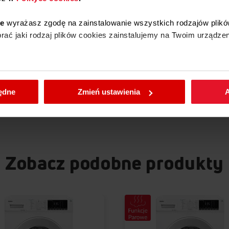
łki do prania UNI 50 szt
Kapsułki do prania UNI 30 
ie
wyrażasz zgodę na zainstalowanie wszystkich rodzajów plikó
ać jaki rodzaj plików cookies zainstalujemy na Twoim urządzen
0 zł
38,00 zł
enić wybrane przez Ciebie ustawienia plików cookies wchodząc
Dodaj do koszyka
Dodaj do koszyka
będne
Zmień ustawienia
A
Zobacz podobne produkty