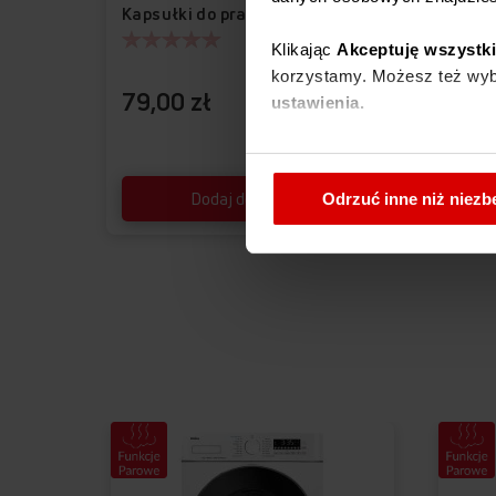
Kapsułki do prania UNI 70 szt
Kapsu
Klikając
Akceptuję wszystk
korzystamy. Możesz też wybr
79,00 zł
58,0
ustawienia.
W każdej chwili możesz zmi
cookies
.
Dodaj do koszyka
Odrzuć inne niż niez