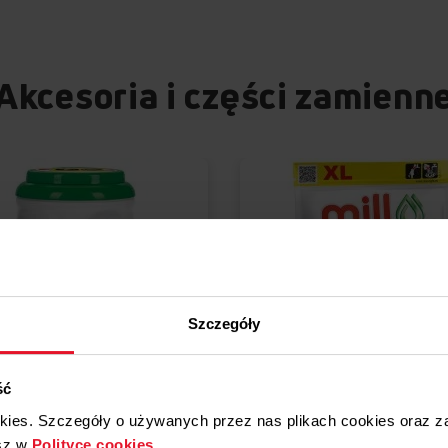
Akcesoria i części zamienn
Szczegóły
Porównaj
Porówna
ść
KI DO PRANIA
KAPSUŁKI DO PRANIA
okies. Szczegóły o używanych przez nas plikach cookies oraz 
sz w
Polityce cookies
.