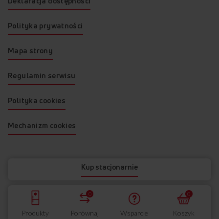
Deklaracja dostępności
Polityka prywatności
Mapa strony
Regulamin serwisu
Polityka cookies
Mechanizm cookies
© 2026 AMICA
Kup stacjonarnie
0
0
Produkty
Porównaj
Wsparcie
Koszyk