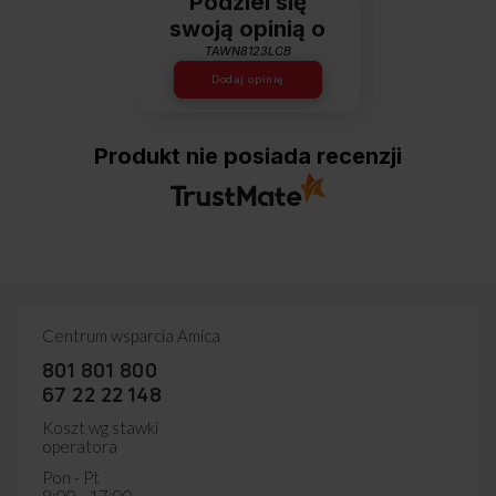
Podziel się
swoją opinią o
TAWN8123LCB
Dodaj opinię
Produkt nie posiada recenzji
Centrum wsparcia Amica
801 801 800
67 22 22 148
Koszt wg stawki
operatora
Pon - Pt
8:00 - 17:00