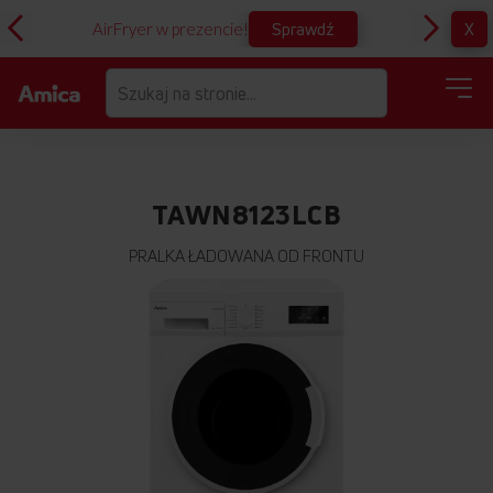
Sprawdź
X
AirFryer w prezencie!
D
TAWN8123LCB
PRALKA ŁADOWANA OD FRONTU
Przejdź
na
koniec
galerii