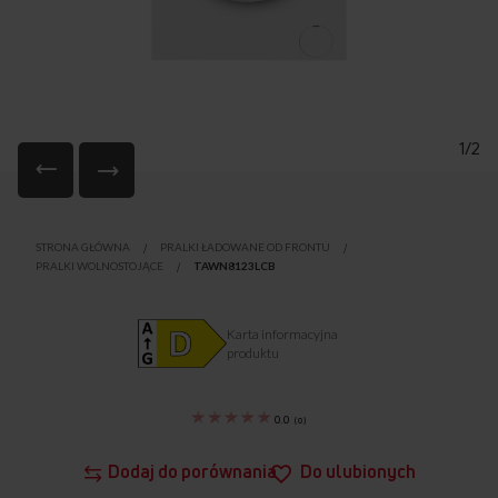
1/2
Przejdź
na
STRONA GŁÓWNA
PRALKI ŁADOWANE OD FRONTU
początek
PRALKI WOLNOSTOJĄCE
TAWN8123LCB
galerii
Karta informacyjna
produktu
0.0
(
0
)
Dodaj do porównania
Do ulubionych