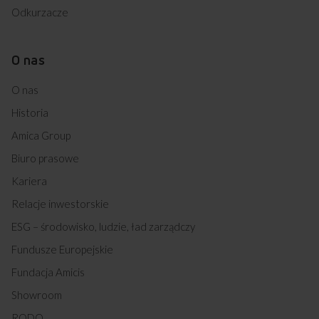
Odkurzacze
O nas
O nas
Historia
Amica Group
Biuro prasowe
Kariera
Relacje inwestorskie
ESG – środowisko, ludzie, ład zarządczy
Fundusze Europejskie
Fundacja Amicis
Showroom
RODO