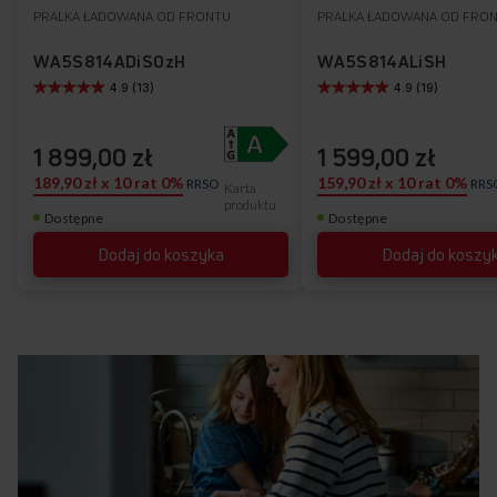
do
PRALKA ŁADOWANA OD FRONTU
PRALKA ŁADOWANA OD FRO
Do
listy
ulubionych
WA5S814ADiSOzH
WA5S814ALiSH
4.9 (13)
4.9 (19)
życzeń
1 899,00 zł
1 599,00 zł
189,90 zł x 10 rat 0%
159,90 zł x 10 rat 0%
RRSO
RRS
Karta
produktu
Dostępne
Dostępne
Dodaj do koszyka
Dodaj do koszy