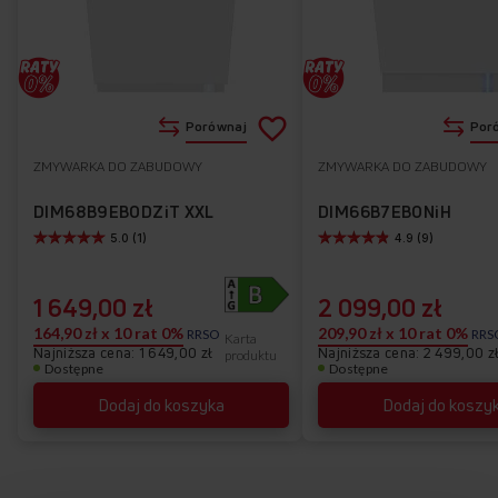
Dodaj
Porównaj
Por
do
ZMYWARKA DO ZABUDOWY
ZMYWARKA DO ZABUDOWY
Do
listy
ulubionych
DIM68B9EBODZiT XXL
DIM66B7EBONiH
5.0 (1)
4.9 (9)
życzeń
1 649,00 zł
2 099,00 zł
164,90 zł x 10 rat 0%
209,90 zł x 10 rat 0%
RRSO
RRS
Karta
Najniższa cena: 1 649,00 zł
Najniższa cena: 2 499,00 z
produktu
Dostępne
Dostępne
Dodaj do koszyka
Dodaj do koszy