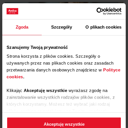
STEROWANIE SENSOROWE
Zgoda
Szczegóły
O plikach cookies
Komfortowa obsługa
Szanujemy Twoją prywatność
Steruj wygodnie i nie trać czasu na sprzątanie! Korzystając
z dotykowych sensorów jeszcze szybciej znajdziesz i ustawisz
Pliki
do pobrania
Strona korzysta z plików cookies. Szczegóły o
pożądany program mycia czy funkcję dodatkową. Czujniki
używanych przez nas plikach cookies oraz zasadach
znajdują się pod płaską powierzchnią panelu, dzięki temu
łatwiej utrzymasz urządzenie w czystości, a użytkowanie
przetwarzania danych osobowych znajdziesz w
Polityce
Etykieta energetyczna
będzie jeszcze bardziej ergonomiczne. Steruj z przyjemnością!
cookies
.
Klikając
Akceptuję wszystkie
wyrażasz zgodę na
Pobierz
Etykieta energetyczna
zainstalowanie wszystkich rodzajów plików cookies, z
których korzystamy. Możesz też wybrać jaki rodzaj
Karta produktu
plików cookies zainstalujemy na Twoim urządzeniu,
klikając
Zmień ustawienia.
Akceptuję wszystkie
Pobierz
Karta produktu