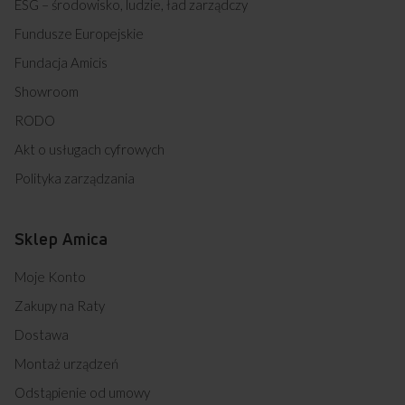
ESG – środowisko, ludzie, ład zarządczy
dla niewielkiej ilości brudnych naczyń, dzięki któremu
zaoszczędzisz wodę i energię.
Fundusze Europejskie
Opóźnienie startu
Fundacja Amicis
Przedstawiony rysunek ma charakter poglądowy, może różnić
Możliwość rozpoczęcia pracy zmywarki w wybranym
się od oryginału. Rysunek przedstawia wymiary netto.
przez ciebie czasie.
Showroom
RODO
Najczęściej zadawane
pytania
Akt o usługach cyfrowych
Polityka zarządzania
Sklep Amica
Czy ta zmywarka ma zabezpieczenie
Moje Konto
przed zalaniem?
Zakupy na Raty
Dostawa
Czy ta zmywarka informuje o braku soli
i nabłyszczacza?
Montaż urządzeń
Odstąpienie od umowy
Czy komora w tej zmywarce wykonana