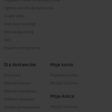
urządzenia
Ogólne warunki ubezpieczenia
Znajdź sklep
Instrukcje i katalogi
Darmowy odbiór
2 lata gwarancji
zużytego sprzętu
producenta
Warunki gwarancji
FAQ
Etykiety energetyczne
Dla dostawców
Moje konto
Dostawcy
Regulamin konta
Warunki dostaw
Przejdź do konta
Warunki współpracy
Moja Amica
Polityka zakupowa
Przejdź do konta
Kodeks postępowania