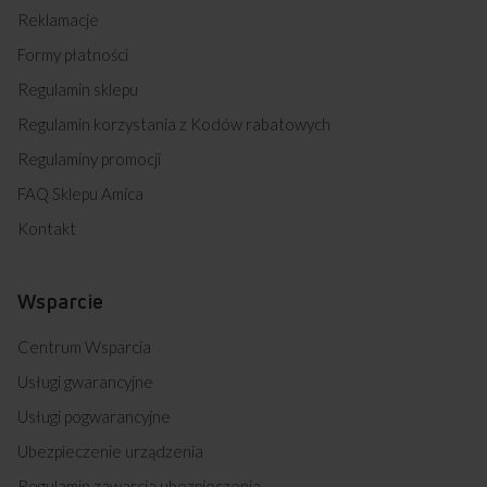
Reklamacje
jest ze stali nierdzewnej?
Formy płatności
Jaka jest pojemność tej zmywarki?
Regulamin sklepu
Regulamin korzystania z Kodów rabatowych
Regulaminy promocji
Kupując w
Sklepie Amica
zyskujesz
FAQ Sklepu Amica
Kontakt
Wsparcie
Centrum Wsparcia
Darmowa dostawa
Wybór daty i godziny
z wniesieniem
dostawy
Usługi gwarancyjne
Usługi pogwarancyjne
Ubezpieczenie urządzenia
Zakup na Raty 0%
Montaż i instalacja
Regulamin zawarcia ubezpieczenia