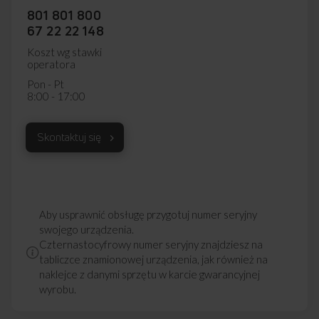
801 801 800
67 22 22 148
Koszt wg stawki
operatora
Pon - Pt
8:00 - 17:00
Skontaktuj się
FILTR SAMOCZYSZCZĄCY
Automatyczne usuwanie zanieczyszczeń
Irytuje cię nieprzyjemny zapach wydobywający się ze zmywarki
Aby usprawnić obsługę przygotuj numer seryjny
lub zalegające w niej resztki jedzenia? Funkcja
swojego urządzenia.
samoczyszczącego filtra to innowacyjny układ dysz, który
sprawia, że w każdym cyklu mycia zanieczyszczenia są
Czternastocyfrowy numer seryjny znajdziesz na
usuwane, a sam filtr pozostaje czysty. Nie musisz już
tabliczce znamionowej urządzenia, jak również na
oczyszczać sprzętu ręcznie, a zapach świeżości utrzymuje się
naklejce z danymi sprzętu w karcie gwarancyjnej
dłużej. Zyskujesz czas, lepsze efekty zmywania, a dodatkowo
wyrobu.
ograniczasz zużycie energii.