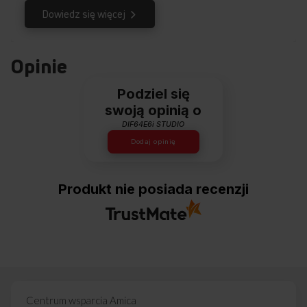
Nowoczesny bezszczotkowy silnik Silent Drive 3.0, dzięki
Dowiedz się więcej
płynnej regulacji obrotów, dynamicznie dopasowuje ciśnienie
wody do programu i rodzaju naczyń. Efekt? Wyjątkowo ciche
oraz skuteczne zmywanie nawet w krótkich programach.
Technologia bezszczotkowa to także oszczędność energii oraz
Opinie
znacznie przedłużona żywotność zmywarki.
Podziel się
swoją opinią o
DIF64E6i STUDIO
Dodaj opinię
Produkt nie posiada recenzji
Centrum wsparcia Amica