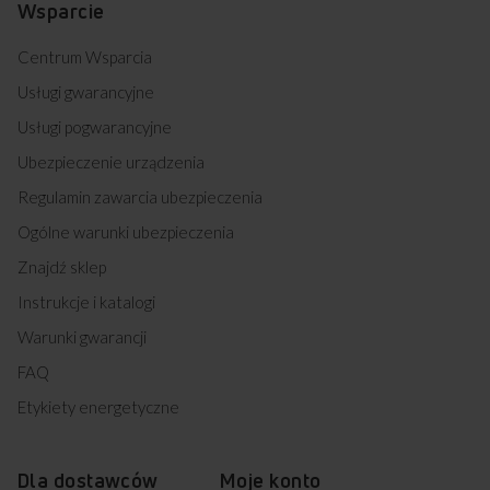
Wsparcie
Darmowa dostawa
Wybór daty i godziny
z wniesieniem
dostawy
Centrum Wsparcia
Usługi gwarancyjne
Usługi pogwarancyjne
Zakup na Raty 0%
Montaż i instalacja
urządzenia
Ubezpieczenie urządzenia
Regulamin zawarcia ubezpieczenia
Ogólne warunki ubezpieczenia
Darmowy odbiór
2 lata gwarancji
Znajdź sklep
zużytego sprzętu
producenta
Instrukcje i katalogi
Warunki gwarancji
FAQ
Etykiety energetyczne
Dla dostawców
Moje konto