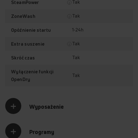
Tak
SteamPower
Tak
ZoneWash
Sterowanie
ColorDot
1-24h
Opóźnienie startu
sensorowe
Tak
Extra suszenie
Tak
Skróć czas
Wyłączenie funkcji
Tak
OpenDry
OpenDry
Filtr samoczyszczący
Wyposażenie
Sprawdź, jak działa zmywarka
Amica DIF68C8EMOiE
Programy
Przytrzymaj palec na punkcie z plusem, aby odkryć jego