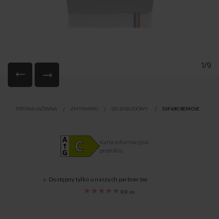
1/9
Przejdź
na
STRONA GŁÓWNA
ZMYWARKI
DO ZABUDOWY
DIF68C8EMOIE
początek
galerii
Karta informacyjna
produktu
Dostępny tylko u naszych partnerów
1195498
0.0
(
0
)