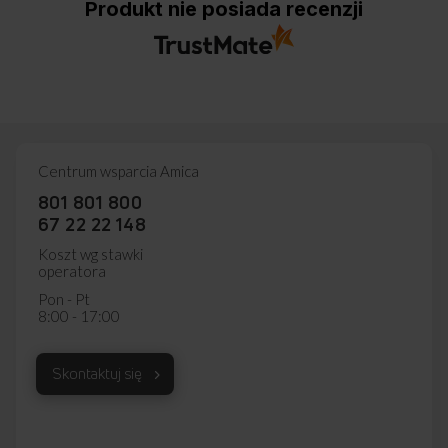
Produkt nie posiada recenzji
Centrum wsparcia Amica
801 801 800
67 22 22 148
Koszt wg stawki
operatora
Pon - Pt
8:00 - 17:00
FILTR SAMOCZYSZCZĄCY
Automatyczne usuwanie zanieczyszczeń
Skontaktuj się
Irytuje cię nieprzyjemny zapach wydobywający się ze zmywarki
lub zalegające w niej resztki jedzenia? Funkcja