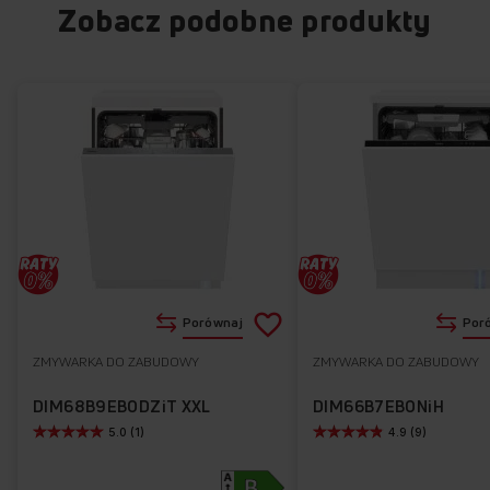
Zobacz podobne produkty
Dodaj
Porównaj
Por
do
ZMYWARKA DO ZABUDOWY
ZMYWARKA DO ZABUDOWY
Do
listy
ulubionych
DIM68B9EBODZiT XXL
DIM66B7EBONiH
5.0 (1)
4.9 (9)
życzeń