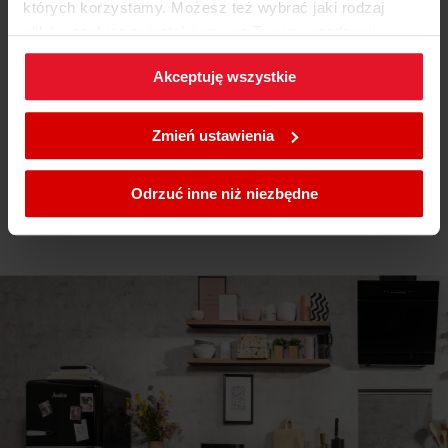
których korzystamy. Możesz też wybrać jaki rodzaj
plików cookies zainstalujemy na Twoim urządzeniu,
Pobierz
Etykieta energetyczna
klikając
Zmień ustawienia.
Akceptuję wszystkie
W każdej chwili możesz zmienić wybrane przez Ciebie
Karta produktu
ustawienia plików cookies wchodząc w zakładkę
Zmień ustawienia
Polityka cookies
.
Pobierz
Karta produktu
Pokaż więcej
Odrzuć inne niż niezbędne
Instrukcja użytkownika
Ostrzeżenia i informacje dotyczące
Pobierz
bezpieczeństwa
Pobierz
Skrócona instrukcja obsługi
Pobierz
Instrukcja obsługi
OPENDRY