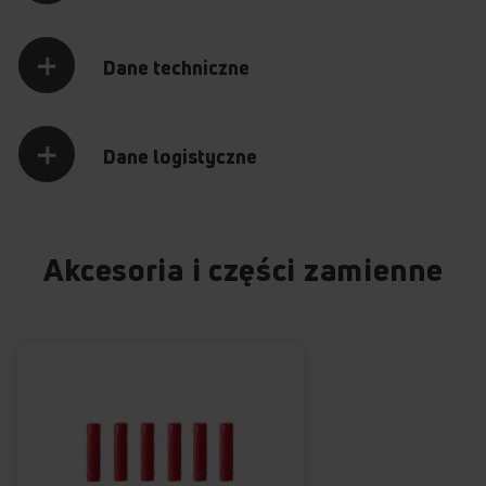
zawartość.
Dane techniczne
OTWÓRZ
+
+
+
+
Dane logistyczne
Poznaj najważniejsze funkcje zmywarki
Opóźnienie startu
Sygnalizacja dźwiękowa
Czujnik braku nabłyszczacza
Składane elementy w koszach
DIF68C8EMOiE
Akcesoria i części zamienne