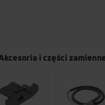
cyfry na wyświetlaczu miga
naczynia w trakcie już roz
AddDish+). Natomiast w p
zostanie odpowiedni kod bł
kontroli zmywania.
Akcesoria i części zamienn
MART
lne sterowanie
pełną kontrolę nad
Będąc poza domem możesz
omić wybrany program. Na