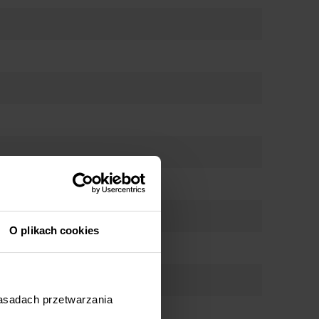
OpenDry
a
O plikach cookies
późnienie startu
kładane elementy
 koszach
zasadach przetwarzania