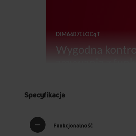
DIM66B7ELOCqT
Wygodna kontro
zmywania z funk
TimeDisplay
Specyfikacja
Funkcjonalność