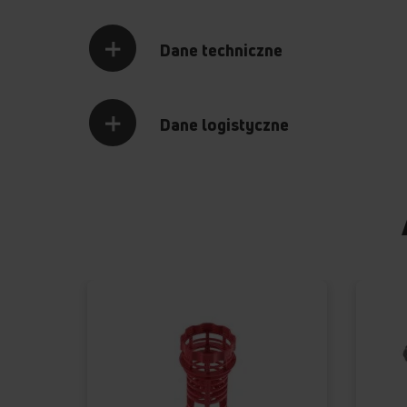
Dane techniczne
Dane logistyczne
APLIKACJA AMICA S
Wygodne, zda
zmywarką
Z aplikacją Amica Smart zyskujesz 
zmywarką, gdziekolwiek jesteś. 
zdalnie włączyć zmywarkę i uruch