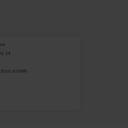
w
1195455
 cm
ń): 14
i (Eco): 65 kWh