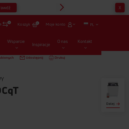
rawdź
X
Multirabaty
0
a
Moje konto
Koszyk
0
PL
Wsparcie
O nas
Kontakt
Inspiracje
 ZABUDOWY
DIM66B7ELOCQT
ubionych
Udostępnij
Drukuj
WY
OCqT
Dalej