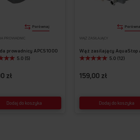
apie jest zmywanie, ile
raz otrzymasz
ia dobiegnie końca.
zczacza na ekranie obok
Porównaj
Porówna
orze czerwonym,
. To wygoda, oszczędność
DA PROWADNIC
WĄŻ ZASILAJĄCY
zowaniu dnia — wszystko,
ką.
ada prowadnicy APCS1000
5.0 (5)
5.0 (12)
0 zł
159,00 zł
Dodaj do koszyka
Dodaj do koszyka
KLASA ENER
Oszczędn
rachunki