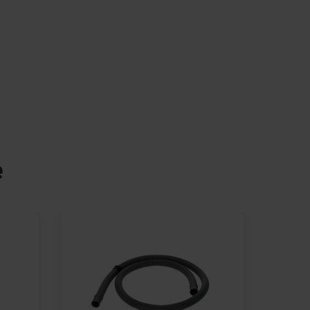
ją, oznacza to, że możesz dodać
poczętego cyklu (funkcjonalność
rzypadku awarii wyświetlony
ędu. Dla pełnej i wygodnej
e