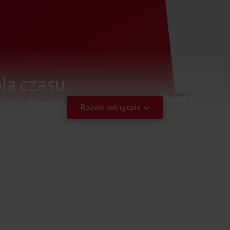
la czasu
cją
Amica
Rozwiń pełny opis