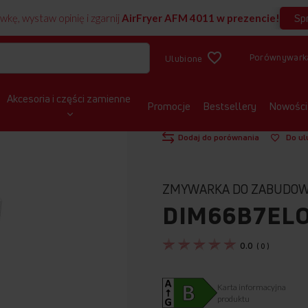
Sp
wkę, wystaw opinię i zgarnij
AirFryer AFM 4011 w prezencie!
Porównywark
Ulubione
Akcesoria i części zamienne
Promocje
Bestsellery
Nowości
STRONA GŁÓWNA
ZMYWARKI
DO
Pokaż produkt w 3D
Dodaj do porównania
Do ul
ZMYWARKA DO ZABUDO
DIM66B7EL
0.0
(
0
)
Karta informacyjna
produktu