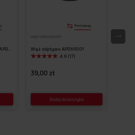
j
Porównaj
WĄŻ ODPŁYWOWY
ZACISK 
Wąż odpływu APDH1001
Wąż zasilający AquaStop APDH1003
4.9 (17)
39,00 zł
26,9
Dodaj do koszyka
GETYCZNA B
ość energii i niższe
 za prąd