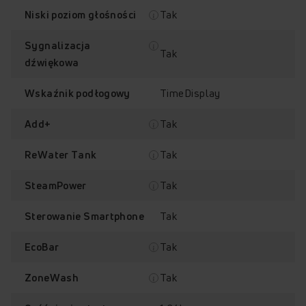
Tak
Niski poziom głośności
Sygnalizacja
Tak
dźwiękowa
TimeDisplay
Wskaźnik podłogowy
Tak
Add+
Amica TimeDisplay
Aplikacja Amica Smart
Tak
ReWater Tank
Tak
SteamPower
Tak
Sterowanie Smartphone
Tak
EcoBar
ReWater Tank
Klasa energetyczna B
Tak
ZoneWash