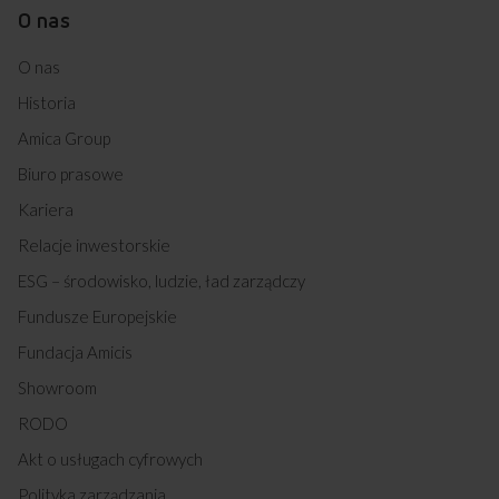
O nas
W Programie Higiena woda podgrzewana jest
do temperatury 70°C, dzięki czemu Twoje naczynia
będą zawsze nieskazitelnie czyste, bez
O nas
Kupując w
Sklepie Amica
zyskujesz
drobnoustrojów.
Historia
Program Cichy
Amica Group
Dzięki specjalnemu programowi zmywarka pracuje
znacznie ciszej przy zachowaniu pełnej skuteczności.
Biuro prasowe
Program Autoczyszczenie
Kariera
Program, czyszczący i dezynfekujący zmywarkę
jednocześnie przedłuża jej żywotność.
Relacje inwestorskie
Darmowa dostawa
Wybór daty i godziny
Kosz na kieliszki
ESG – środowisko, ludzie, ład zarządczy
z wniesieniem
dostawy
Dodatkowe akcesorium ‑ koszyk na kieliszki
Fundusze Europejskie
wykończony silikonem, który zapewnia
bezpieczeństwo mycia i transportu kieliszków.
Fundacja Amicis
AccessoriesShelf
Zakup na Raty 0%
Montaż i instalacja
Showroom
Dodatkowe dwie składane półki w dolnym koszu
urządzenia
przeznaczone do bezpiecznego i skutecznego mycia
RODO
zarówno długich sztućców, czy filiżanek, jak
i wysokich szklanych kieliszków.
Akt o usługach cyfrowych
Silikonowe nakładki
Polityka zarządzania