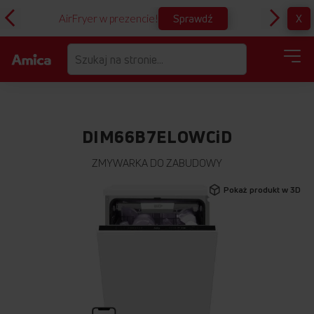
Sprawdź
X
AirFryer w prezencie!
D
DIM66B7ELOWCiD
ZMYWARKA DO ZABUDOWY
Przejdź
Pokaż produkt w 3D
na
koniec
galerii