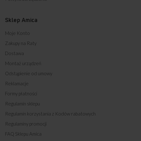
Darmowy odbiór
2 lata gwarancji
Bezpieczne zmywanie dzięki silikonowym
zużytego sprzętu
producenta
nakładkom na kosze, które zabezpieczają naczynia
przed uszkodzeniem.
Sklep Amica
ZoneWash
Mycie strefowe to rozwiązanie dla niewielkiej ilości
Moje Konto
brudnych naczyń, dzięki któremu zaoszczędzisz
wodę i energię.
Zakupy na Raty
Opóźnienie startu
Dostawa
Możliwość rozpoczęcia pracy zmywarki w wybranym
Montaż urządzeń
przez ciebie czasie.
Odstąpienie od umowy
Reklamacje
Formy płatności
Regulamin sklepu
Regulamin korzystania z Kodów rabatowych
Regulaminy promocji
FAQ Sklepu Amica