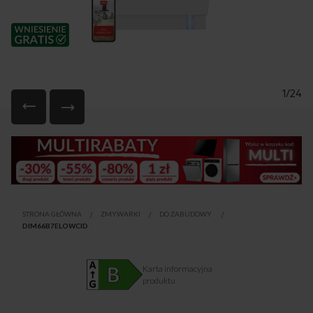
1/24
Przejdź
na
początek
galerii
STRONA GŁÓWNA
ZMYWARKI
DO ZABUDOWY
DIM66B7ELOWCID
Karta informacyjna
produktu