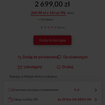
2 699,00 zł
269,90 zł x 10 rat 0%
RRSO
Dostępne
1195456
0.0
(
0
)
Dodaj do koszyka
Dodaj do porównania
Do ulubionych
Udostępnij
Drukuj
Kupując w Sklepie Amica zyskujesz:
Darmowa dostawa z wniesieniem
0 zł
Zakup na Raty 0%
do 30 Rat 0% RRSO 0%