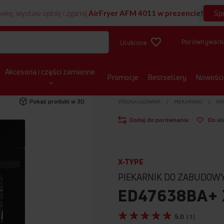
Sp
wkę, wystaw opinię i zgarnij
AirFryer AFM 4011 w prezencie!
Porównywark
Ulubione
Akcesoria i części zamienne
Promocje
Bestsellery
Nowości
Pokaż produkt w 3D
STRONA GŁÓWNA
PIEKARNIKI
PA
Dodaj do porównania
Do ul
X-TYPE
PIEKARNIK DO ZABUDOW
ED47638BA+ 
5.0
(
1
)