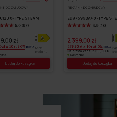
do
RNIK DO ZABUDOWY
PIEKARNIK DO ZABUDOWY
Do
listy
ulubionych
612B X-TYPE STEAM
życzeń
5.0 (97)
4.9 (18)
49,00 zł
2 399,00 zł
0 zł x 10 rat 0%
239,90 zł x 10 rat 0%
RRSO
RRSO
Karta
Kar
Najniższa cena: 2 199,00 zł
produktu
pro
ępne
Dostępne
Dodaj do koszyka
Dodaj do koszyka