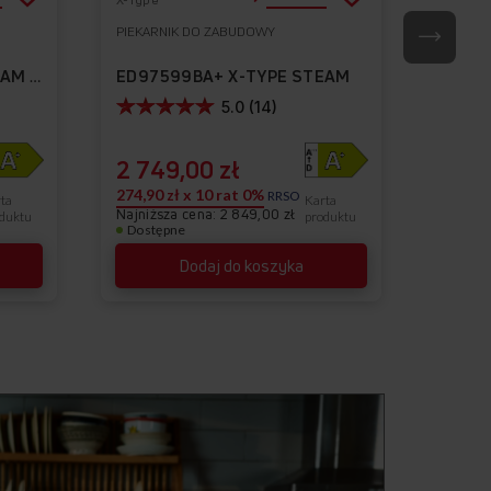
do
do
PIEKARNIK DO ZABUDOWY
PIEKAR
Do
Do
listy
listy
ulubionych
ulubionych
ED97599BA+ X-TYPE STEAM
ED976
ED97599BA+ X-TYPE STEAM PO
życzeń
życzeń
5.0 (14)
2 749,00 zł
3 04
274,90 zł x 10 rat 0%
304,90 
RRSO
ta
Karta
Najniższa cena: 2 849,00 zł
duktu
produktu
Dostępne
Dostę
Dodaj do koszyka