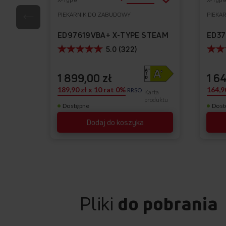
do
PIEKARNIK DO ZABUDOWY
PIEKA
Do
listy
ulubionych
ED97619VBA+ X-TYPE STEAM
ED37
życzeń
5.0 (322)
1 899,00 zł
1 6
189,90 zł x 10 rat 0%
164,9
RRSO
Karta
produktu
Dostępne
Dost
Dodaj do koszyka
Pliki
do pobrania