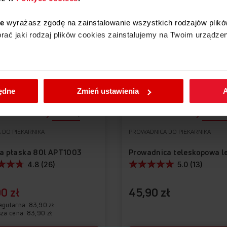
PROMOCJA
ie
wyrażasz zgodę na zainstalowanie wszystkich rodzajów plikó
ać jaki rodzaj plików cookies zainstalujemy na Twoim urządzen
enić wybrane przez Ciebie ustawienia plików cookies wchodząc
będne
Zmień ustawienia
A
Porównaj
Porówna
 DO PIEKARNIKA
PROWADNICA DO PIEKARNIKA
a płaska 80l APT1003
4.8 (26)
5.0 (13)
0 zł
45,90 zł
egularna
83,90 zł
sza cena: 83,90 zł