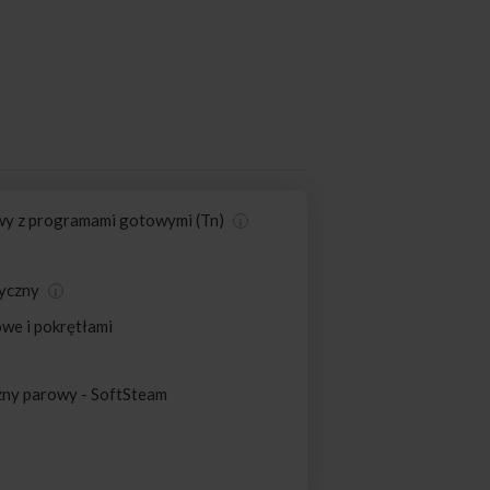
wy z programami gotowymi (Tn)
tyczny
we i pokrętłami
czny parowy - SoftSteam