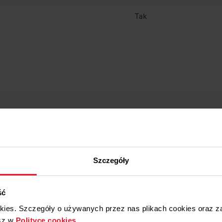
Tak
Szczegóły
Akcesoria i części zamienn
ść
okies. Szczegóły o używanych przez nas plikach cookies oraz 
sz w
Polityce cookies
.