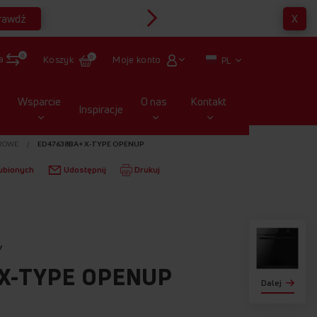
rawdź
X
Multirabaty
0
a
Moje konto
Koszyk
0
PL
Wsparcie
O nas
Kontakt
Inspiracje
ROWE
ED47638BA+ X-TYPE OPENUP
ubionych
Udostępnij
Drukuj
Y
X-TYPE OPENUP
Dalej