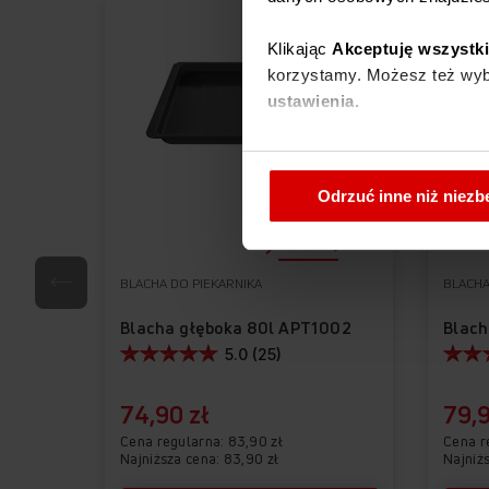
PROMOCJA
Klikając
Akceptuję wszystk
korzystamy. Możesz też wybr
ustawienia.
W każdej chwili możesz zmi
cookies
.
Odrzuć inne niż niez
Porównaj
BLACHA DO PIEKARNIKA
BLACHA
Blacha głęboka 80l APT1002
Blach
5.0 (25)
74,90 zł
79,9
Cena regularna
83,90 zł
Cena r
Najniższa cena: 83,90 zł
Najniż