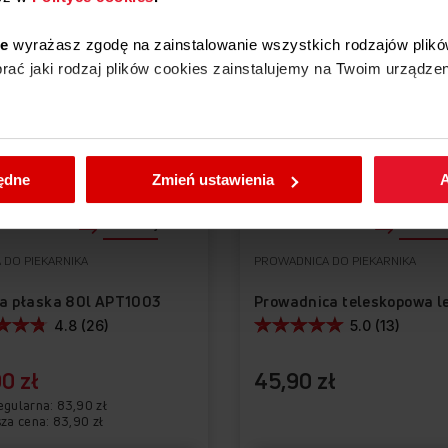
PROMOCJA
ie
wyrażasz zgodę na zainstalowanie wszystkich rodzajów plikó
ać jaki rodzaj plików cookies zainstalujemy na Twoim urządzen
enić wybrane przez Ciebie ustawienia plików cookies wchodząc
będne
Zmień ustawienia
A
Porównaj
Porówna
 DO PIEKARNIKA
PROWADNICA DO PIEKARNIKA
a płaska 80l APT1003
4.8 (26)
5.0 (13)
0 zł
45,90 zł
egularna
83,90 zł
sza cena: 83,90 zł