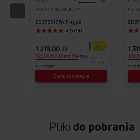
FUSION
FUSIO
do
PIEKARNIK DO ZABUDOWY
PIEKA
Do
listy
ulubionych
ED3765171W F-type
ED37
życzeń
4.9 (14)
1 219,00 zł
1 31
121,90 zł x 10 rat 0%
131,9
RRSO
Karta
produktu
Dostępne
Dost
Dodaj do koszyka
Pliki
do pobrania