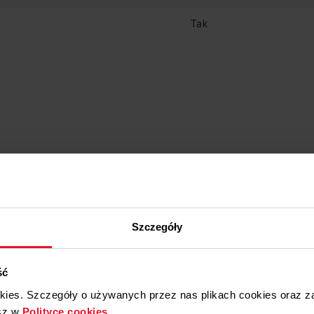
Tak
Szczegóły
Akcesoria i części zamienn
ść
okies. Szczegóły o używanych przez nas plikach cookies oraz 
sz w
Polityce cookies
.