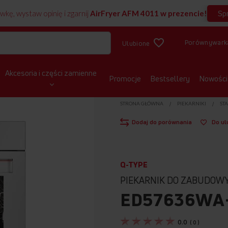
Sp
wkę, wystaw opinię i zgarnij
AirFryer AFM 4011 w prezencie!
Porównywark
Ulubione
Akcesoria i części zamienne
Promocje
Bestsellery
Nowości
STRONA GŁÓWNA
PIEKARNIKI
ST
Dodaj do porównania
Do ul
Q-TYPE
PIEKARNIK DO ZABUDOW
ED57636WA+
0.0
(
0
)