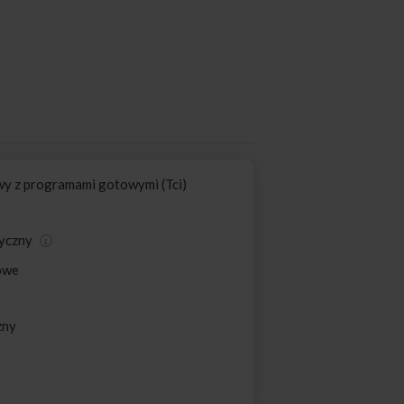
y z programami gotowymi (Tci)
tyczny
owe
zny