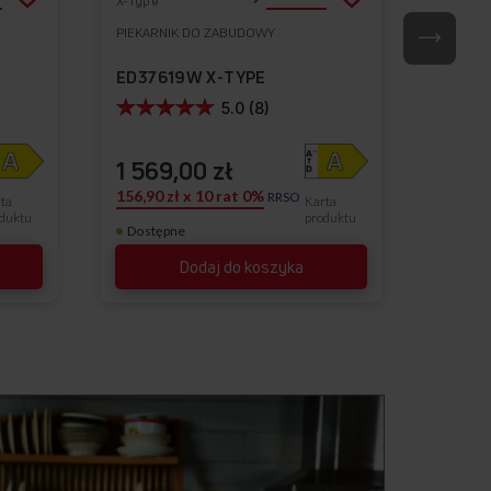
X-Type
X-Type
do
do
PIEKARNIK DO ZABUDOWY
PIEKAR
Do
Do
listy
listy
ulubionych
ulubionych
ED37619W X-TYPE
ED376
życzeń
życzeń
5.0 (8)
1 569,00 zł
1 49
156,90 zł x 10 rat 0%
149,90 
RRSO
ta
Karta
Najniżs
duktu
produktu
Dostępne
Dostę
Dodaj do koszyka