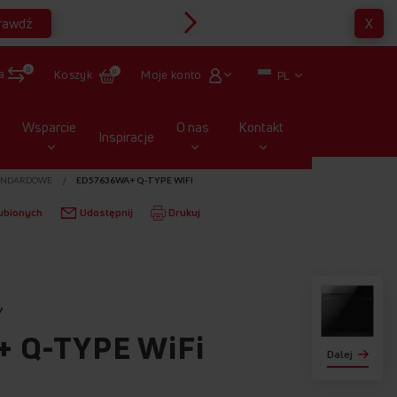
rawdź
X
Multirabaty
0
a
Moje konto
Koszyk
0
PL
Wsparcie
O nas
Kontakt
Inspiracje
ANDARDOWE
ED57636WA+ Q-TYPE WIFI
ubionych
Udostępnij
Drukuj
Y
 Q-TYPE WiFi
Dalej