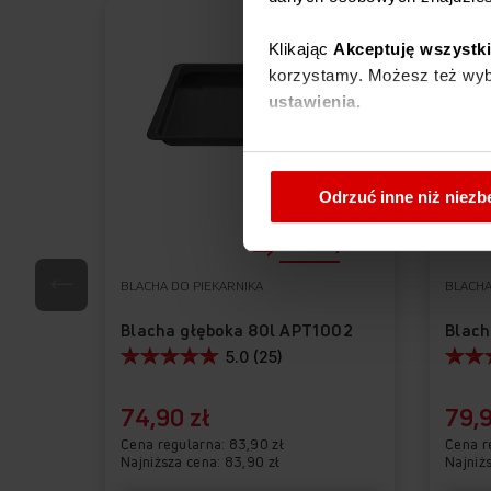
PROMOCJA
Klikając
Akceptuję wszystk
korzystamy. Możesz też wybr
ustawienia.
W każdej chwili możesz zmi
cookies
.
Odrzuć inne niż niez
Porównaj
BLACHA DO PIEKARNIKA
BLACHA
Blacha głęboka 80l APT1002
Blach
5.0 (25)
74,90 zł
79,9
Cena regularna
83,90 zł
Cena r
Najniższa cena: 83,90 zł
Najniż