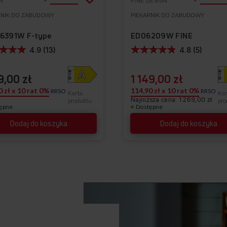
N
FINE DESIGN
do
RNIK DO ZABUDOWY
PIEKARNIK DO ZABUDOWY
Do
listy
ulubionych
6391W F-type
ED06209W FINE
życzeń
4.9 (13)
4.8 (5)
9,00 zł
1 149,00 zł
0 zł x 10 rat 0%
114,90 zł x 10 rat 0%
RRSO
RRSO
Karta
Kar
Najniższa cena: 1 269,00 zł
produktu
pro
ępne
Dostępne
Dodaj do koszyka
Dodaj do koszyka