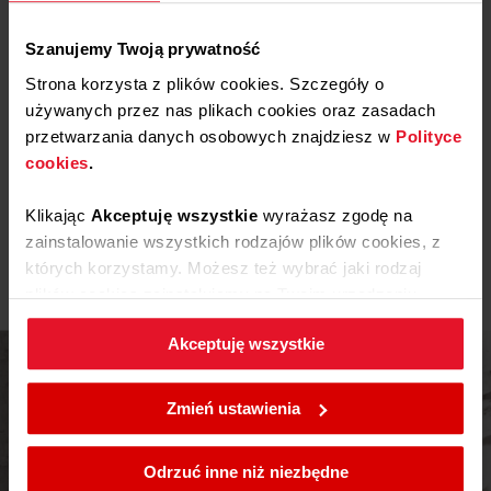
Pliki
do pobrania
Szanujemy Twoją prywatność
Deklaracja zgodności
Strona korzysta z plików cookies. Szczegóły o
używanych przez nas plikach cookies oraz zasadach
Pobierz
Deklaracja zgodności
przetwarzania danych osobowych znajdziesz w
Polityce
cookies
.
Instrukcja użytkownika
Klikając
Akceptuję wszystkie
wyrażasz zgodę na
zainstalowanie wszystkich rodzajów plików cookies, z
Ostrzeżenia i informacje dotyczące
Pobierz
których korzystamy. Możesz też wybrać jaki rodzaj
bezpieczeństwa
plików cookies zainstalujemy na Twoim urządzeniu,
klikając
Zmień ustawienia.
Akceptuję wszystkie
W każdej chwili możesz zmienić wybrane przez Ciebie
ustawienia plików cookies wchodząc w zakładkę
Zmień ustawienia
Polityka cookies
.
Odrzuć inne niż niezbędne