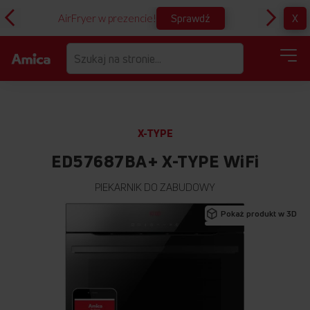
Sprawdź
X
AirFryer w prezencie!
D
X-TYPE
ED57687BA+ X-TYPE WiFi
PIEKARNIK DO ZABUDOWY
Przejdź
Pokaż produkt w 3D
na
koniec
galerii