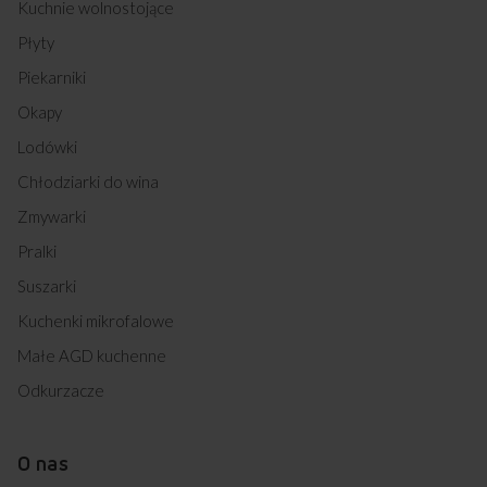
Kuchnie wolnostojące
Płyty
Piekarniki
Okapy
Lodówki
Chłodziarki do wina
Zmywarki
Pralki
Suszarki
Kuchenki mikrofalowe
Małe AGD kuchenne
Odkurzacze
O nas