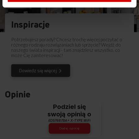
Inspiracje
Potrzebujesz porady? Chcesz trochę więcej poczytać o
różnego rodzaju rozwiązaniach lub sprzęcie? Wejdź do
naszego świata inspiracji - tam znajdziesz wszystko, co
może Cię zainteresować!
Dowiedz się więcej
Opinie
Podziel się
swoją opinią o
ED57687BA+ X-TYPE WiFi
Dodaj opinię