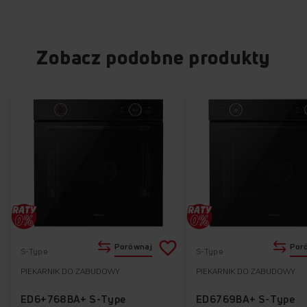
Zobacz podobne produkty
Dodaj
Porównaj
Por
S-Type
S-Type
do
PIEKARNIK DO ZABUDOWY
PIEKARNIK DO ZABUDOWY
Do
listy
ulubionych
ED6+768BA+ S-Type
ED6769BA+ S-Type