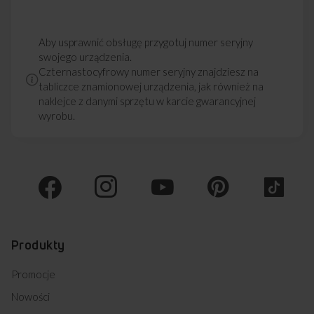
Aby usprawnić obsługę przygotuj numer seryjny
swojego urządzenia.
Czternastocyfrowy numer seryjny znajdziesz na
tabliczce znamionowej urządzenia, jak również na
naklejce z danymi sprzętu w karcie gwarancyjnej
wyrobu.
Produkty
Promocje
Nowości