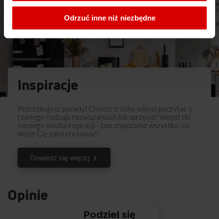
Instrukcja użytkownika
Odrzuć inne niż niezbędne
Ostrzeżenia i informacje dotyczące
Pobierz
bezpieczeństwa
Pobierz
Instrukcja obsługi
Inspiracje
Pobierz
Skrócona instrukcja obsługi
Potrzebujesz porady? Chcesz trochę więcej poczytać o
Pobierz
Instrukcja obsługi
różnego rodzaju rozwiązaniach lub sprzęcie? Wejdź do
naszego świata inspiracji - tam znajdziesz wszystko, co
może Cię zainteresować!
Dowiedz się więcej
Opinie
Podziel się