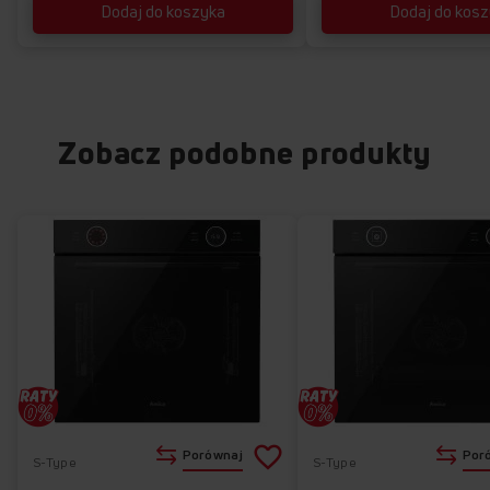
Dodaj do koszyka
Dodaj do kos
Zobacz podobne produkty
Dodaj
Porównaj
Por
S-Type
S-Type