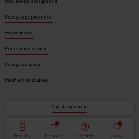
Deklaracja dostępności
Polityka prywatności
Mapa strony
Regulamin serwisu
Polityka cookies
Mechanizm cookies
© 2026 AMICA
Kup stacjonarnie
0
0
Produkty
Porównaj
Wsparcie
Koszyk