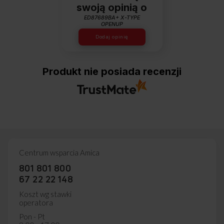
swoją opinią o
ED87689BA+ X-TYPE
OPENUP
Dodaj opinię
Produkt nie posiada recenzji
Centrum wsparcia Amica
801 801 800
67 22 22 148
Koszt wg stawki
operatora
Pon - Pt