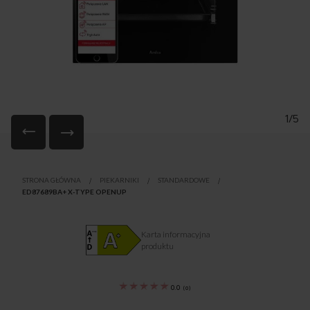
1/5
Przejdź
na
STRONA GŁÓWNA
PIEKARNIKI
STANDARDOWE
początek
ED87689BA+ X-TYPE OPENUP
galerii
Karta informacyjna
produktu
0.0
(
0
)