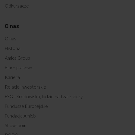
Odkurzacze
O nas
O nas
Historia
Amica Group
Biuro prasowe
Kariera
Relacje inwestorskie
ESG – środowisko, ludzie, ład zarządczy
Fundusze Europejskie
Fundacja Amicis
Showroom
RODO