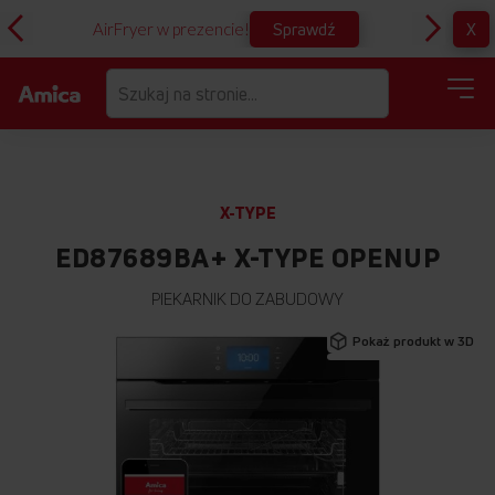
Sprawdź
X
AirFryer w prezencie!
D
X-TYPE
ED87689BA+ X-TYPE OPENUP
PIEKARNIK DO ZABUDOWY
Przejdź
Pokaż produkt w 3D
na
koniec
galerii