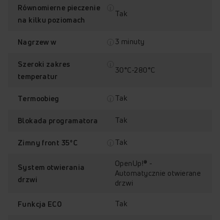
Równomierne pieczenie
Tak
na kilku poziomach
3 minuty
Nagrzew w
Szeroki zakres
30°C-280°C
temperatur
Tak
Termoobieg
Tak
Blokada programatora
Tak
Zimny front 35°C
OpenUp!® -
System otwierania
Automatycznie otwierane
drzwi
drzwi
Tak
Funkcja ECO