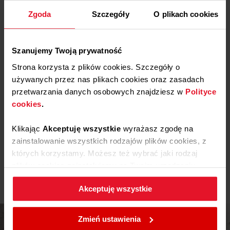
Zgoda
Szczegóły
O plikach cookies
Pliki
do pobrania
Szanujemy Twoją prywatność
Deklaracja zgodności
Strona korzysta z plików cookies. Szczegóły o
używanych przez nas plikach cookies oraz zasadach
Pobierz
Deklaracja zgodności
przetwarzania danych osobowych znajdziesz w
Polityce
cookies
.
Etykieta energetyczna
Klikając
Akceptuję wszystkie
wyrażasz zgodę na
zainstalowanie wszystkich rodzajów plików cookies, z
Pobierz
Etykieta energetyczna
których korzystamy. Możesz też wybrać jaki rodzaj
Pokaż więcej
plików cookies zainstalujemy na Twoim urządzeniu,
klikając
Zmień ustawienia.
Karta produktu
Akceptuję wszystkie
W każdej chwili możesz zmienić wybrane przez Ciebie
ustawienia plików cookies wchodząc w zakładkę
Pobierz
Karta produktu
Zmień ustawienia
Polityka cookies
.