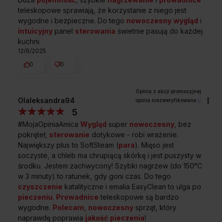
teleskopowe sprawiają, że korzystanie z niego jest
wygodne i bezpieczne. Do tego
nowoczesny
wygląd
i
intuicyjny
panel
sterowania
świetnie pasują do każdej
kuchni.
12/6/2025
0
0
Olaleksandra94
opinia niezweryfikowana
5
#MojaOpiniaAmica
Wygląd
super
nowoczesny
, bez
pokręteł,
sterowanie
dotykowe - robi wrażenie.
Największy plus to SoftSteam (
para
). Mięso jest
soczyste, a chleb ma chrupiącą skórkę i jest puszysty w
środku. Jestem zachwycony! Szybki nagrzew (do 150°C
w 3 minuty) to ratunek, gdy goni czas. Do tego
czyszczenie
katalityczne i emalia EasyClean to ulga po
pieczeniu
.
Prowadnice
teleskopowe są bardzo
wygodne.
Polecam
,
nowoczesny
sprzęt, który
naprawdę poprawia
jakość
pieczenia
!