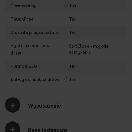
Tak
Termoobieg
Tak
TouchFree
Tak
Blokada programatora
SoftSteam®
Czyszczenie
System otwierania
SoftClose - miękkie
katalityczne
domykanie
drzwi
Tak
Funkcja ECO
Tak
Łatwy demontaż drzwi
Sprawdź, jak działa piekarnik
Amica ED97632XA+ X-TYPE STEAM
Przytrzymaj palec na punkcie z plusem, aby odkryć jego
Wyposażenie
zawartość.
OTWÓRZ
WŁĄCZ
+
+
+
+
Dane techniczne