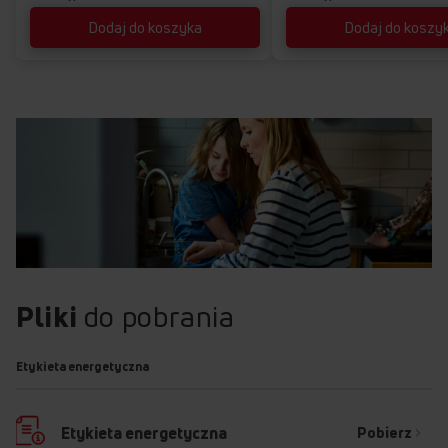
równomiernie wypieczony i zarumieniony w każdym kawałku –
Dodaj do koszyka
Dodaj do koszy
również na brzegach!
Pliki
do pobrania
Etykieta energetyczna
Pobierz
Etykieta energetyczna