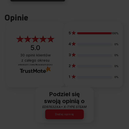
Opinie
5
100%
4
0%
5.0
3
30
opinii klientów
0%
z całego okresu
zebranych i zweryfikowanych przez
2
0%
1
0%
Podziel się
swoją opinią o
ED97632XA+ X-TYPE STEAM
Dodaj opinię