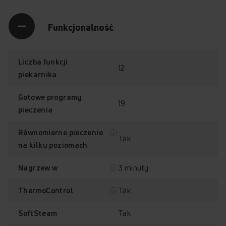
Funkcjonalność
Liczba funkcji
12
piekarnika
Gotowe programy
19
pieczenia
Równomierne pieczenie
Tak
na kilku poziomach
3 minuty
Nagrzew w
ThermoControl –
Wyświetlacz
Tak
ThermoControl
stabilna temperatura
LED sensorowy
z programami
Tak
SoftSteam
gotowymi (Te)