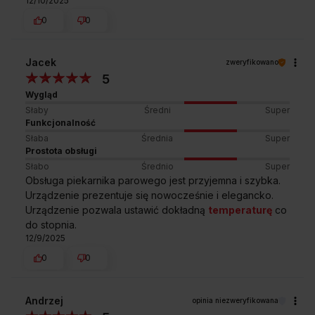
12/10/2025
0
0
Jacek
zweryfikowano
5
Wygląd
Słaby
Średni
Super
Funkcjonalność
Słaba
Średnia
Super
Prostota obsługi
Słabo
Średnio
Super
Obsługa piekarnika parowego jest przyjemna i szybka.
Urządzenie prezentuje się nowocześnie i elegancko.
Urządzenie pozwala ustawić dokładną
temperaturę
co
do stopnia.
12/9/2025
0
0
Andrzej
opinia niezweryfikowana