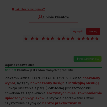
CZYSZCZENIE KATALITYCZNE
Jak zbieramy opinie?
Porowata powłoka usuwa
zanieczyszczenia
Opinie klientów
Masz dość szorowania piekarnika? Jest na to sposób!
Wyczyść
Szukaj
W piekarnikach Amica zostały zastosowane specjalne
prostokątne panele, które dzięki porowatej powłoce
rozkładają cząsteczki zanieczyszczeń. By oczyścić takie wkłady,
wystarczy ustawić piekarnik na 250°C na jedną godzinę.
Co ważne, z czasem panele możesz wymienić. Wniosek jest
prosty: przyjemna czystość i pełen komfort.
Podsumowanie AI
Ogólne zadowolenie
100.0%
klientów jest zadowolonych z produktu
Piekarnik Amica ED97632XA+ X-TYPE STEAM to
doskonały
wybór
, łączący
nowoczesny design
z
intuicyjną obsługą
.
Przedstawione grafiki urządzenia są wizualizacją i mogą różnić
Funkcja pieczenia z parą (SoftSteam) jest szczególnie
się od oryginału.
chwalona za zapewnianie
soczystych mięs i równomiernie
upieczonych wypieków
, a szybkie nagrzewanie i łatwe
czyszczenie czynią go
bardzo praktycznym w