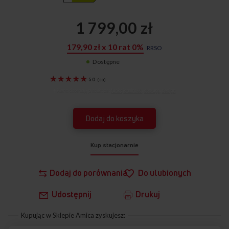
1 799,00 zł
179,90 zł x 10 rat 0%
RRSO
Dostępne
57895
5.0
(
30
)
Klienci doceniają produkt za:
funkcjonalność
,
obsługa
,
design
.
Dodaj do koszyka
Kup stacjonarnie
Dodaj do porównania
Do ulubionych
Udostępnij
Drukuj
Kupując w Sklepie Amica zyskujesz: