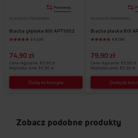
Porównaj
P
Przedstawiony rysunek ma charakter poglądowy, może różnić
BLACHA DO PIEKARNIKA
BLACHA DO PIEKARNIKA
się od oryginału.
Blacha głęboka 80l APT1002
Blacha płaska 80l A
5.0 (25)
4.8 (26)
Poznaj najważniejsze funkcje piekarnika
ED97632XA+ X-TYPE STEAM
74,90 zł
79,90 zł
Cena regularna
83,90 zł
Cena regularna
83,90 zł
Najniższa cena: 83,90 zł
Najniższa cena: 83,90 zł
Dodaj do koszyka
Dodaj do kos
Zobacz podobne produkty