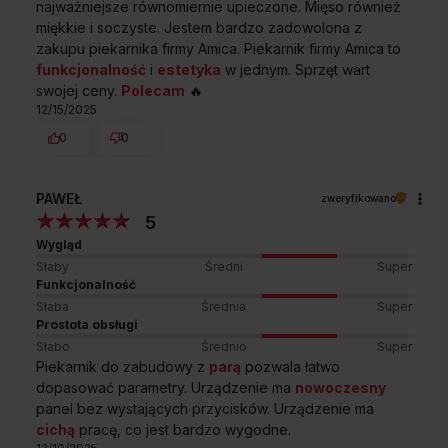
najważniejsze równomiernie upieczone. Mięso również
miękkie i soczyste. Jestem bardzo zadowolona z
zakupu piekarnika firmy Amica. Piekarnik firmy Amica to
funkcjonalność
i
estetyka
w jednym. Sprzęt wart
swojej ceny.
Polecam
🔥
12/15/2025
0
0
PAWEŁ
zweryfikowano
5
Wygląd
Słaby
Średni
Super
Funkcjonalność
Słaba
Średnia
Super
Prostota obsługi
Słabo
Średnio
Super
Piekarnik do zabudowy z
parą
pozwala łatwo
dopasować parametry. Urządzenie ma
nowoczesny
panel bez wystających przycisków. Urządzenie ma
cichą
pracę, co jest bardzo wygodne.