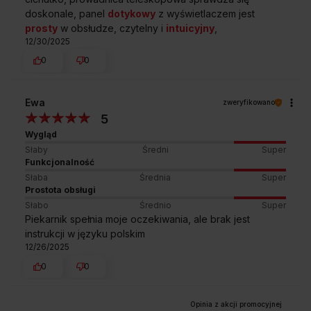
doskonale, panel
dotykowy
z wyświetlaczem jest
prosty
w obsłudze, czytelny i
intuicyjny
,
12/30/2025
0
0
Ewa
zweryfikowano
Darmowa dostawa
Wybór daty i godziny
5
z wniesieniem
dostawy
Wygląd
Słaby
Średni
Super
Funkcjonalność
Słaba
Średnia
Super
Zakup na Raty 0%
Montaż i instalacja
Prostota obsługi
urządzenia
Słabo
Średnio
Super
Piekarnik spełnia moje oczekiwania, ale brak jest
instrukcji w języku polskim
12/26/2025
Darmowy odbiór
2 lata gwarancji
0
0
zużytego sprzętu
producenta