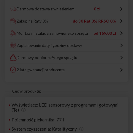
Darmowa dostawa z wniesieniem
0 zł
Zakup na Raty 0%
do 30 Rat 0% RRSO 0%
Montaż i instalacja zamówionego sprzętu
od
169,00 zł
Zaplanowanie daty i godziny dostawy
Darmowy odbiór zużytego sprzętu
2 lata gwarancji producenta
Cechy produktu:
Wyświetlacz: LED sensorowy z programami gotowymi
(Te)
Pojemność piekarnika: 77 l
System czyszczenia: Katalityczny