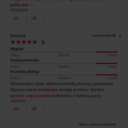
A
czy temperaturą adekwatną do rodzaju i rozmiarów
polecam
✨
59,5 cm
dania. Piekarnik zrobi do za Ciebie! A efekt zawsze
12/10/2025
SZEROKOŚĆ
będzie doskonały.
1
0
B
57,0 cm
Dariusz
zweryfikowano
GŁĘBOKOŚĆ
5
Wygląd
Słaby
Średni
Super
C
Funkcjonalność
59,5 cm
Słaba
Średnia
Super
WYSOKOŚĆ
Prostota obsługi
Słabo
Średnio
Super
Wbudowany timer ułatwia kontrolę procesu gotowania.
Stylowy panel
dotykowy
dodaje prestiżu. Bardzo
proste
czyszczenie
piekarnika z funkcją
pary
.
Przedstawiony rysunek ma charakter poglądowy, może różnić
2/5/2026
się od oryginału. Rysunek przedstawia wymiary netto.
0
0
Najczęściej zadawane
pytania