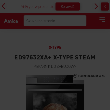
Sprawdź
X
AirFryer w prezencie!
D
X-TYPE
ED97632XA+ X-TYPE STEAM
PIEKARNIK DO ZABUDOWY
Przejdź
Pokaż produkt w 3D
na
koniec
galerii