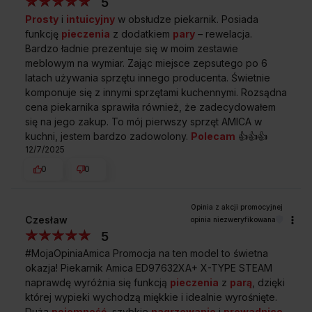
5
Prosty
i
intuicyjny
w obsłudze piekarnik. Posiada
funkcję
pieczenia
z dodatkiem
pary
– rewelacja.
Bardzo ładnie prezentuje się w moim zestawie
meblowym na wymiar. Zając miejsce zepsutego po 6
latach używania sprzętu innego producenta. Świetnie
komponuje się z innymi sprzętami kuchennymi. Rozsądna
cena piekarnika sprawiła również, że zadecydowałem
się na jego zakup. To mój pierwszy sprzęt AMICA w
kuchni, jestem bardzo zadowolony.
Polecam
👍️👍️👍️
12/7/2025
0
0
Czesław
opinia niezweryfikowana
5
#MojaOpiniaAmica Promocja na ten model to świetna
okazja! Piekarnik Amica ED97632XA+ X-TYPE STEAM
naprawdę wyróżnia się funkcją
pieczenia
z
parą
, dzięki
której wypieki wychodzą miękkie i idealnie wyrośnięte.
Duża
pojemność
, szybkie
nagrzewanie
i
prowadnice