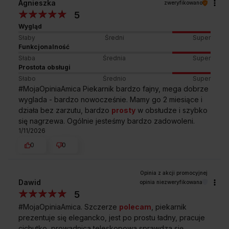
Agnieszka
zweryfikowano
5
Wygląd
Słaby
Średni
Super
Funkcjonalność
Słaba
Średnia
Super
Czy ten piekarnik piecze równomiernie?
Prostota obsługi
Słabo
Średnio
Super
Co ile cykli ten piekarnik powinien być
#MojaOpiniaAmica Piekarnik bardzo fajny, mega dobrze
odkamieniany?
wyglada - bardzo nowocześnie. Mamy go 2 miesiące i
działa bez zarzutu, bardzo
prosty
w obsłudze i szybko
się nagrzewa. Ogólnie jesteśmy bardzo zadowoleni.
Czy muszę używać specjalnych
1/11/2026
detergentów do czyszczenia piekarnika?
0
0
Ile funkcji pieczenia posiada ten
piekarnik?
Dawid
opinia niezweryfikowana
5
#MojaOpiniaAmica. Szczerze
polecam
, piekarnik
prezentuje się elegancko, jest po prostu ładny, pracuje
Kupując w
Sklepie Amica
zyskujesz
cichutko, prowadnica teleskopowa sprawdza się