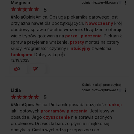
Małgosia
opinia niezweryfikowana
5
#MojaOpiniaAmica. Obsługa piekarnika parowego jest
przyjazna nawet dla początkujących.
Nowoczesny
krój
obudowy sprawia świetne wrażenie. Urządzenie oferuje
wiele trybów gotowania na
parze
i
pieczenia
. Piekarnik
sprawia przyjemne wrażenie,
prosty
montaż na cztery
śruby. Programator czytelny i
intuicyjny
z wieloma
funkcjami
. Dobry zakup.👍️
12/19/2025
0
0
Lidia
opinia niezweryfikowana
5
#MojaOpiniaAmica. Piekarnik posiada dużą ilość
funkcji
jak i gotowych
programów
pieczenia
. Jest łatwy w
obsłudze. Jego
czyszczenie
nie sprawia żadnych
problemów. Drzwiczki bardzo płynnie i miękko się
domykają. Ciasta wychodzą przepyszne i co