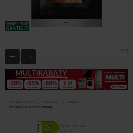
1/10
Przejdź
na
początek
galerii
STRONA GŁÓWNA
PIEKARNIKI
PAROWE
ED97632XA+ X-TYPE STEAM
Karta informacyjna
produktu