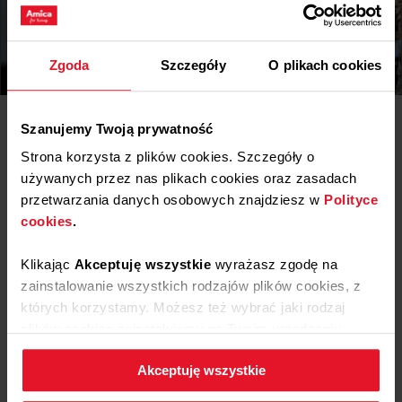
Zgoda
Szczegóły
O plikach cookies
Szanujemy Twoją prywatność
Pliki
do pobrania
Strona korzysta z plików cookies. Szczegóły o
używanych przez nas plikach cookies oraz zasadach
Karta produktu
przetwarzania danych osobowych znajdziesz w
Polityce
cookies
.
Pobierz
Karta produktu
Klikając
Akceptuję wszystkie
wyrażasz zgodę na
zainstalowanie wszystkich rodzajów plików cookies, z
Instrukcja użytkownika
których korzystamy. Możesz też wybrać jaki rodzaj
plików cookies zainstalujemy na Twoim urządzeniu,
Ostrzeżenia i informacje dotyczące
Pobierz
klikając
Zmień ustawienia.
bezpieczeństwa
Akceptuję wszystkie
Pobierz
Instrukcja obsługi
W każdej chwili możesz zmienić wybrane przez Ciebie