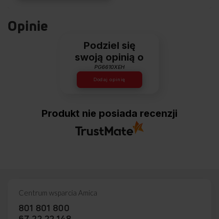
Opinie
Podziel się
swoją opinią o
PG6610XEH
Dodaj opinię
Produkt nie posiada recenzji
Centrum wsparcia Amica
801 801 800
67 22 22 148