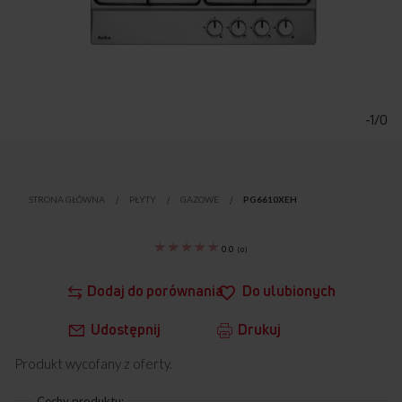
Przejdź
na
początek
-1/0
galerii
STRONA GŁÓWNA
PŁYTY
GAZOWE
PG6610XEH
0.0
(
0
)
Dodaj do porównania
Do ulubionych
Udostępnij
Drukuj
Produkt wycofany z oferty.
Cechy produktu: