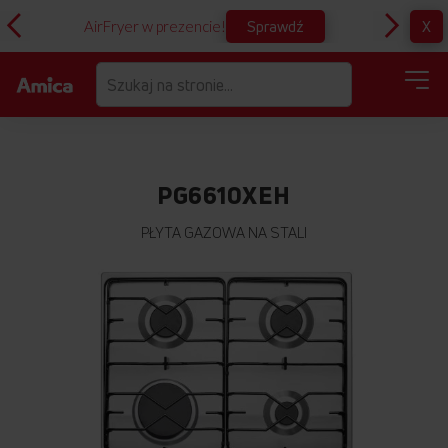
Sprawdź
X
AirFryer w prezencie!
Pr
PG6610XEH
PŁYTA GAZOWA NA STALI
Przejdź
na
koniec
galerii