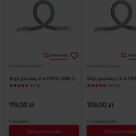
Dodaj
Porównaj
Por
do
PRZEWÓD GAZOWY
PRZEWÓD GAZOWY
Do
listy
ulubionych
Wąż gazowy 2 m FPGS-08B-200
5.0 (8)
4.8 (22)
życzeń
119,00 zł
109,00 zł
Dostępne
Ostatnie sztuki
Dodaj do koszyka
Dodaj do koszy