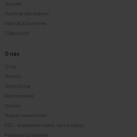
Suszarki
Kuchenki mikrofalowe
Małe AGD kuchenne
Odkurzacze
O nas
O nas
Historia
Amica Group
Biuro prasowe
Kariera
Relacje inwestorskie
ESG – środowisko, ludzie, ład zarządczy
Fundusze Europejskie