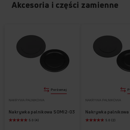
Akcesoria i części zamienne
Porównaj
P
NAKRYWA PALNIKOWA
NAKRYWA PALNIKOWA
Nakrywka palnikowa SOMI2-03
Nakrywka palnikowa
5.0 (4)
5.0 (2)