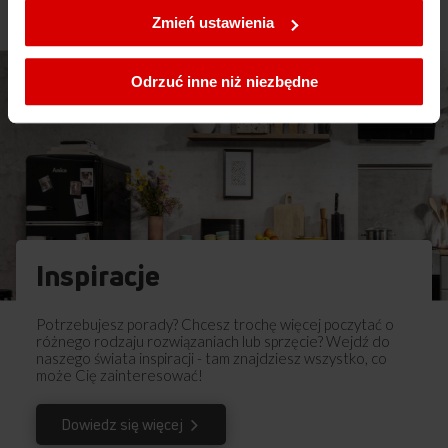
ustawienia plików cookies wchodząc w zakładkę
Zmień ustawienia
Polityka cookies
.
Odrzuć inne niż niezbędne
Inspiracje
Potrzebujesz porady? Chcesz trochę więcej poczytać o
różnego rodzaju rozwiązaniach lub sprzęcie? Wejdź do
naszego świata inspiracji - tam znajdziesz wszystko, co
może Cię zainteresować!
Dowiedz się więcej