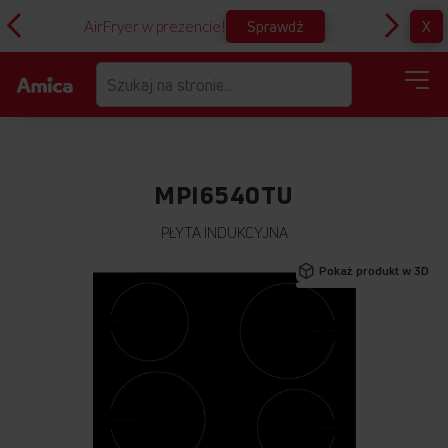
Sprawdź
X
AirFryer w prezencie!
D
MPI6540TU
PŁYTA INDUKCYJNA
Przejdź
Pokaż produkt w 3D
na
koniec
galerii