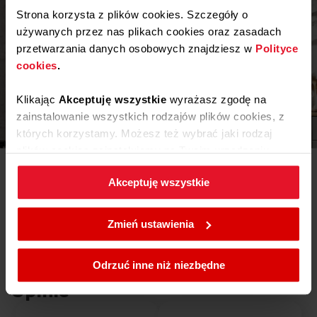
Strona korzysta z plików cookies. Szczegóły o
używanych przez nas plikach cookies oraz zasadach
przetwarzania danych osobowych znajdziesz w
Polityce
cookies
.
Klikając
Akceptuję wszystkie
wyrażasz zgodę na
zainstalowanie wszystkich rodzajów plików cookies, z
Inspiracje
których korzystamy. Możesz też wybrać jaki rodzaj
plików cookies zainstalujemy na Twoim urządzeniu,
Potrzebujesz porady? Chcesz trochę więcej poczytać o
klikając
Zmień ustawienia.
różnego rodzaju rozwiązaniach lub sprzęcie? Wejdź do
Akceptuję wszystkie
naszego świata inspiracji - tam znajdziesz wszystko, co
może Cię zainteresować!
W każdej chwili możesz zmienić wybrane przez Ciebie
ustawienia plików cookies wchodząc w zakładkę
Zmień ustawienia
Dowiedz się więcej
Polityka cookies
.
Odrzuć inne niż niezbędne
Opinie