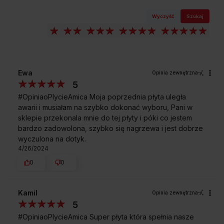
Wyczyść
Szukaj
Ewa
Opinia zewnętrzna
5
#OpiniaoPlycieAmica Moja poprzednia płyta uległa
awarii i musiałam na szybko dokonać wyboru, Pani w
sklepie przekonala mnie do tej płyty i póki co jestem
bardzo zadowolona, szybko się nagrzewa i jest dobrze
wyczulona na dotyk.
4/26/2024
0
0
Kamil
Opinia zewnętrzna
5
#OpiniaoPlycieAmica Super płyta która spełnia nasze