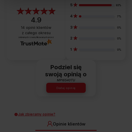
5
93%
4
7%
4.9
3
14
opinii klientów
0%
z całego okresu
zebranych i zweryfikowanych przez
2
0%
1
0%
Podziel się
swoją opinią o
MPI6540TU
Dodaj opinię
Jak zbieramy opinie?
Opinie klientów