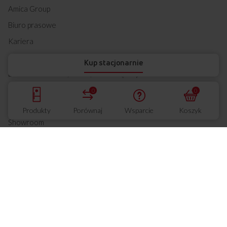
Amica Group
Biuro prasowe
Kariera
Relacje inwestorskie
Kup stacjonarnie
ESG – środowisko, ludzie, ład zarządczy
Fundusze Europejskie
0
0
Fundacja Amicis
Produkty
Porównaj
Wsparcie
Koszyk
Showroom
RODO
Akt o usługach cyfrowych
Polityka zarządzania
Sklep Amica
Moje Konto