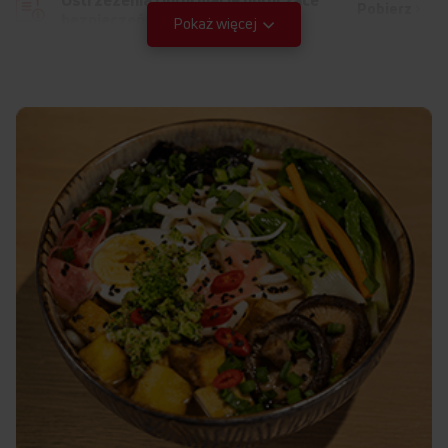
Pobierz
bezpieczeństwa
Pokaż więcej
Pobierz
Instrukcja obsługi
Rysunki techniczne
Pobierz
Rysunek montażowy