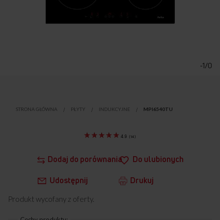
Przejdź
na
początek
-1/0
galerii
STRONA GŁÓWNA
PŁYTY
INDUKCYJNE
MPI6540TU
4.9
(
14
)
Dodaj do porównania
Do ulubionych
Udostępnij
Drukuj
Produkt wycofany z oferty.
Cechy produktu: