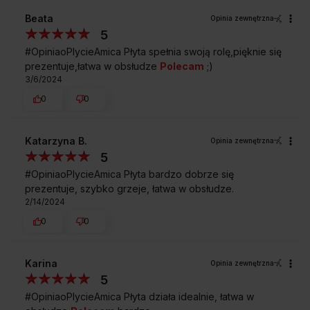
Beata
Opinia zewnętrzna
5
#OpiniaoPlycieAmica Płyta spełnia swoją rolę,pięknie się
prezentuje,łatwa w obsłudze
Polecam
;)
3/6/2024
0
0
Katarzyna B.
Opinia zewnętrzna
5
#OpiniaoPlycieAmica Płyta bardzo dobrze się
prezentuje, szybko grzeje, łatwa w obsłudze.
2/14/2024
0
0
Karina
Opinia zewnętrzna
5
#OpiniaoPlycieAmica Płyta działa idealnie, łatwa w