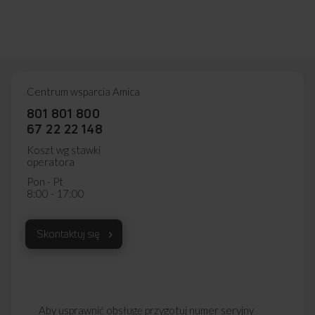
Centrum wsparcia Amica
801 801 800
67 22 22 148
Koszt wg stawki
operatora
Pon - Pt
8:00 - 17:00
Skontaktuj się
Aby usprawnić obsługę przygotuj numer seryjny