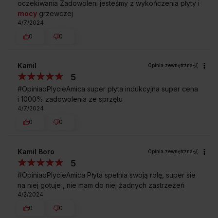
oczekiwania Zadowoleni jesteśmy z wykończenia płyty i
mocy
grzewczej
4/7/2024
0
0
Kamil
Opinia zewnętrzna
5
#OpiniaoPlycieAmica super płyta indukcyjna super cena
i 1000% zadowolenia ze sprzętu
4/7/2024
0
0
Kamil Boro
Opinia zewnętrzna
5
#OpiniaoPlycieAmica Płyta spełnia swoją rolę, super sie
na niej gotuje , nie mam do niej żadnych zastrzeżeń
4/2/2024
0
0