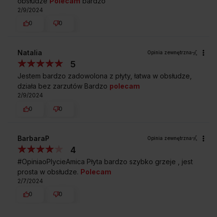
obsłudze
Polecam
bardzo
2/9/2024
0
0
Natalia
Opinia zewnętrzna
5
Jestem bardzo zadowolona z płyty, łatwa w obsłudze,
działa bez zarzutów Bardzo
polecam
2/9/2024
0
0
BarbaraP
Opinia zewnętrzna
4
#OpiniaoPlycieAmica Płyta bardzo szybko grzeje , jest
prosta w obsłudze.
Polecam
2/7/2024
0
0