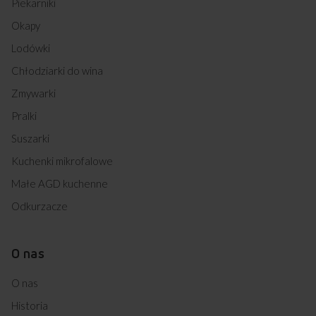
Piekarniki
Okapy
Lodówki
Chłodziarki do wina
Zmywarki
Pralki
Suszarki
Kuchenki mikrofalowe
Małe AGD kuchenne
Odkurzacze
O nas
O nas
Historia