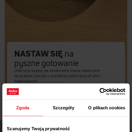
NASTAW SIĘ
na
pyszne gotowanie
Odkryj przepisy na smakowite dania stworzone
specjalnie z myślą o możliwościach naszych płyt
indukcyjnych
Zobacz przepisy
Zgoda
Szczegóły
O plikach cookies
Szanujemy Twoją prywatność