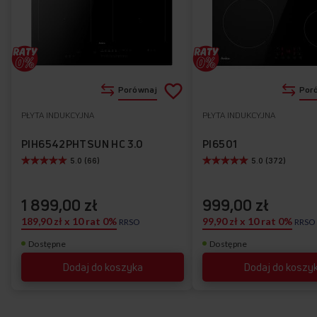
Dodaj
Porównaj
Por
do
PŁYTA INDUKCYJNA
PŁYTA INDUKCYJNA
Do
listy
ulubionych
PIH6542PHTSUN HC 3.0
PI6501
5.0 (66)
5.0 (372)
życzeń
1 899,00 zł
999,00 zł
189,90 zł x 10 rat 0%
99,90 zł x 10 rat 0%
RRSO
RRSO
Dostępne
Dostępne
Dodaj do koszyka
Dodaj do koszy