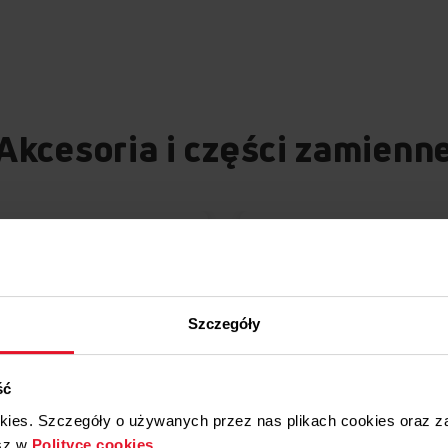
Akcesoria i części zamienn
Szczegóły
ść
okies. Szczegóły o używanych przez nas plikach cookies oraz 
Porównaj
Porówna
sz w
Polityce cookies
.