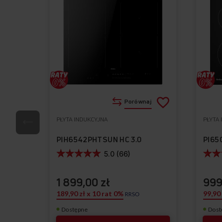
Dodaj
Porównaj
do
PŁYTA INDUKCYJNA
PŁYTA
Do
listy
ulubionych
PIH6542PHTSUN HC 3.0
PI65
życzeń
5.0 (66)
1 899,00 zł
999
189,90 zł x 10 rat 0%
99,90
RRSO
Dostępne
Dost