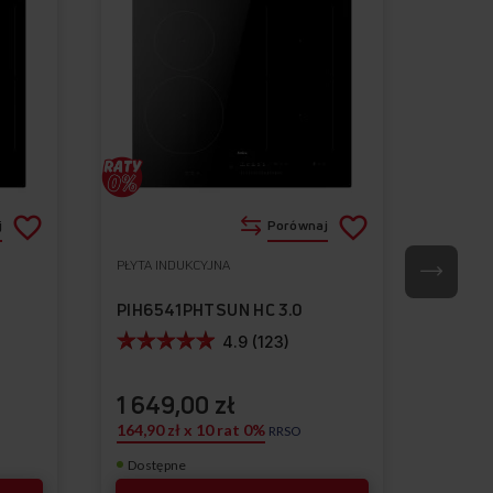
Dodaj
Dodaj
j
Porównaj
do
do
PŁYTA INDUKCYJNA
PŁYTA I
Do
Do
listy
listy
ulubionych
ulubionych
PIH6541PHTSUN HC 3.0
PIH65
życzeń
życzeń
4.9 (123)
1 649,00 zł
1 29
164,90 zł x 10 rat 0%
129,90 
RRSO
Dostępne
Dostę