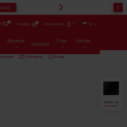
rawdź
X
Multirabaty
0
a
Moje konto
Koszyk
0
PL
Wsparcie
O nas
Kontakt
Inspiracje
YJNE
PI6509PLU
ubionych
Udostępnij
Drukuj
Dalej