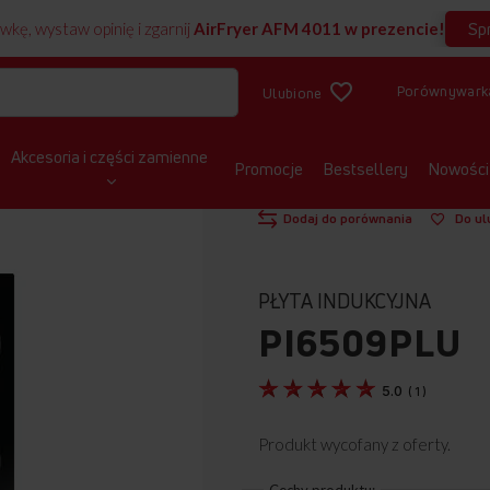
Sp
wkę, wystaw opinię i zgarnij
AirFryer AFM 4011 w prezencie!
Porównywark
Ulubione
Akcesoria i części zamienne
Promocje
Bestsellery
Nowości
STRONA GŁÓWNA
PŁYTY
INDUKC
Pokaż produkt w 3D
Dodaj do porównania
Do ul
PŁYTA INDUKCYJNA
PI6509PLU
5.0
(
1
)
Produkt wycofany z oferty.
Cechy produktu: