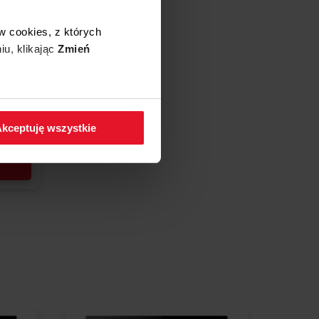
w cookies, z których
S1008
iu, klikając
Zmień
 w zakładkę
Polityka
kceptuję wszystkie