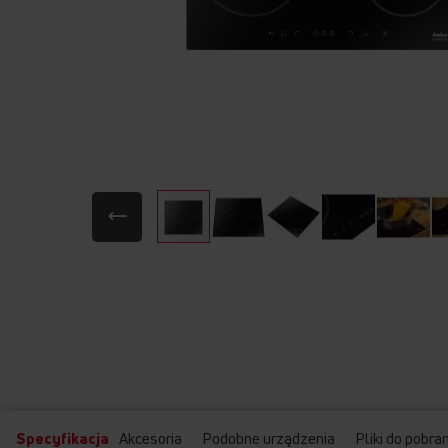
Przejdź
na
początek
galerii
Specyfikacja
Akcesoria
Podobne urządzenia
Pliki do pobra