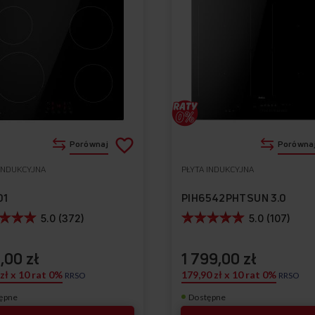
Dodaj
Porównaj
Porówna
do
 INDUKCYJNA
PŁYTA INDUKCYJNA
Do
listy
ulubionych
01
PIH6542PHTSUN 3.0
życzeń
5.0 (372)
5.0 (107)
,00 zł
1 799,00 zł
 zł x 10 rat 0%
179,90 zł x 10 rat 0%
RRSO
RRSO
ępne
Dostępne