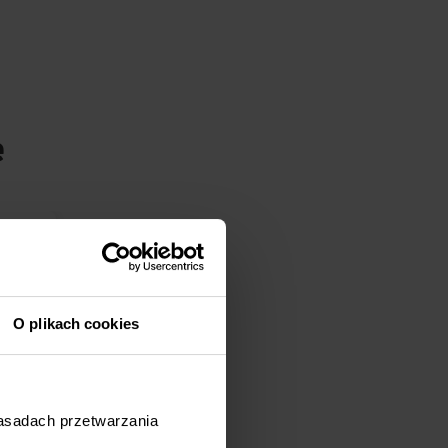
e
O plikach cookies
zasadach przetwarzania
j