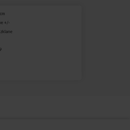
 cm
e +/-
Szklane
9