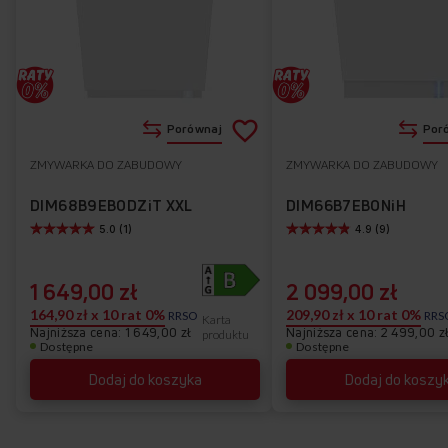
Dodaj
Porównaj
Por
do
ZMYWARKA DO ZABUDOWY
ZMYWARKA DO ZABUDOWY
Do
listy
ulubionych
DIM68B9EBODZiT XXL
DIM66B7EBONiH
5.0 (1)
4.9 (9)
życzeń
1 649,00 zł
2 099,00 zł
164,90 zł x 10 rat 0%
209,90 zł x 10 rat 0%
RRSO
RRS
Karta
Najniższa cena: 1 649,00 zł
Najniższa cena: 2 499,00 z
produktu
Dostępne
Dostępne
Dodaj do koszyka
Dodaj do koszy