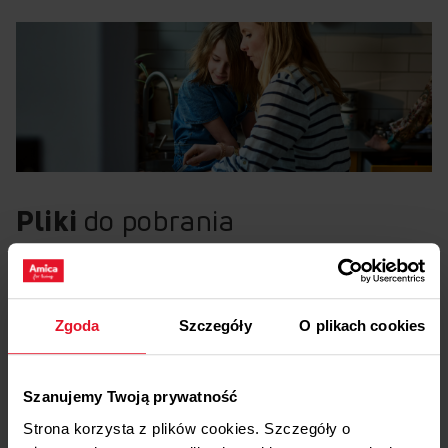
Pliki
do pobrania
Etykieta energetyczna
Zgoda
Szczegóły
O plikach cookies
Pobierz
Etykieta energetyczna
Karta produktu
Szanujemy Twoją prywatność
Strona korzysta z plików cookies. Szczegóły o