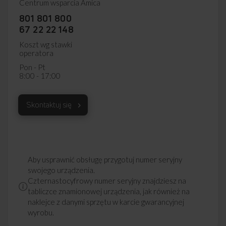
Centrum wsparcia Amica
801 801 800
67 22 22 148
Koszt wg stawki
operatora
Pon - Pt
8:00 - 17:00
Skontaktuj się
Aby usprawnić obsługę przygotuj numer seryjny
swojego urządzenia.
Czternastocyfrowy numer seryjny znajdziesz na
tabliczce znamionowej urządzenia, jak również na
naklejce z danymi sprzętu w karcie gwarancyjnej
wyrobu.