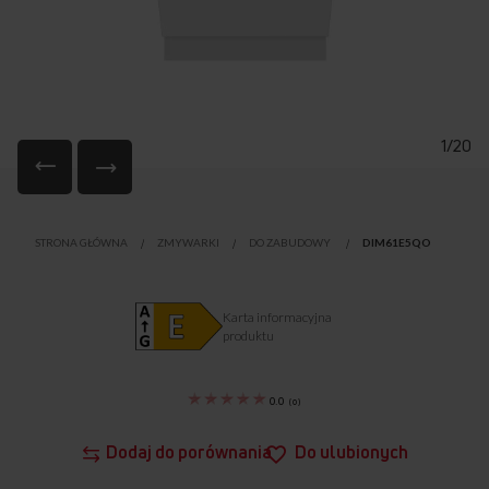
1/20
Przejdź
na
STRONA GŁÓWNA
ZMYWARKI
DO ZABUDOWY
DIM61E5QO
początek
galerii
Karta informacyjna
produktu
0.0
(
0
)
Dodaj do porównania
Do ulubionych