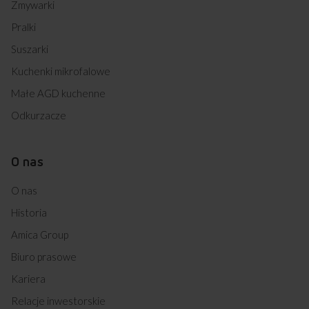
Zmywarki
Pralki
Suszarki
Kuchenki mikrofalowe
Małe AGD kuchenne
Odkurzacze
O nas
O nas
Historia
Amica Group
Biuro prasowe
Kariera
Relacje inwestorskie