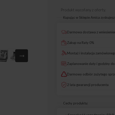
Produkt wycofany z oferty.
Kupując w Sklepie Amica zyskujesz
Darmowa dostawa z wniesieni
Zakup na Raty 0%
Montaż i instalacja zamówioneg
Zaplanowanie daty i godziny d
Darmowy odbiór zużytego sprz
2 lata gwarancji producenta
Cechy produktu:
Szerokość urządzenia: 59.8