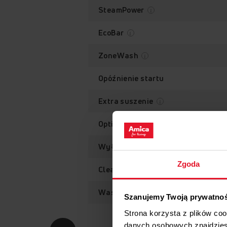
SteamPower
EcoBar
ZoneWash
Opóźnienie startu
Extra suszenie
OptiTime
Wyłączenie funkcji OpenDry
Zgoda
CleanReminder
WashRestart
Szanujemy Twoją prywatno
Strona korzysta z plików co
danych osobowych znajdzie