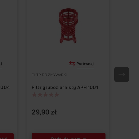
j
Porównaj
FILTR DO ZMYWARKI
NAKŁADK
I1004
Filtr gruboziarnisty APFI1001
29,90 zł
29,9