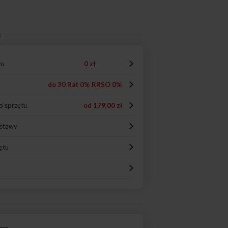
:
em
0 zł
do 30 Rat 0% RRSO 0%
o sprzętu
od
179,00 zł
ostawy
ętu
 cm