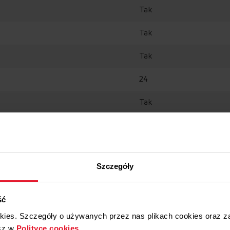
Tak
Tak
Tak
24
Tak
Tak
Tak
Szczegóły
Tak
Tak
ść
okies. Szczegóły o używanych przez nas plikach cookies oraz 
sz w
Polityce cookies
.