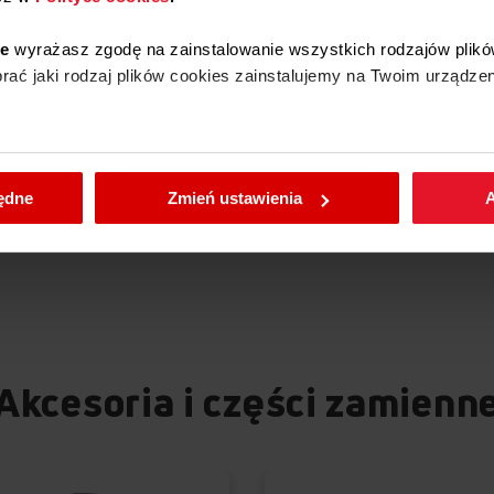
ie
wyrażasz zgodę na zainstalowanie wszystkich rodzajów plikó
ać jaki rodzaj plików cookies zainstalujemy na Twoim urządzen
enić wybrane przez Ciebie ustawienia plików cookies wchodząc
będne
Zmień ustawienia
A
Akcesoria i części zamienn