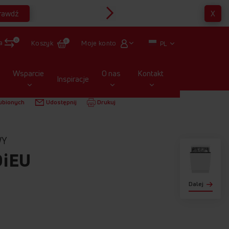
rawdź
X
Multirabaty
0
a
Moje konto
Koszyk
0
PL
Wsparcie
O nas
Kontakt
Inspiracje
 ZABUDOWY
DIM66C7EBOIEU
ubionych
Udostępnij
Drukuj
WY
iEU
Dalej