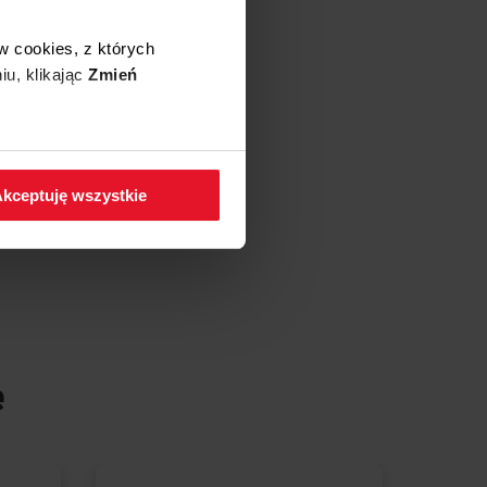
w cookies, z których
iu, klikając
Zmień
 w zakładkę
Polityka
kceptuję wszystkie
e