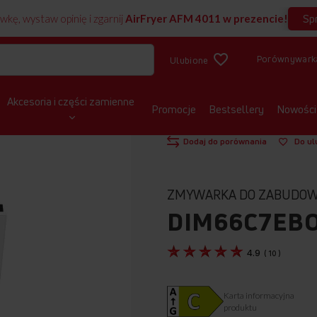
Sp
wkę, wystaw opinię i zgarnij
AirFryer AFM 4011 w prezencie!
Porównywark
Ulubione
Akcesoria i części zamienne
Promocje
Bestsellery
Nowości
STRONA GŁÓWNA
ZMYWARKI
DO
Pokaż produkt w 3D
Dodaj do porównania
Do ul
ZMYWARKA DO ZABUDO
DIM66C7EBO
4.9
(
10
)
Karta informacyjna
produktu