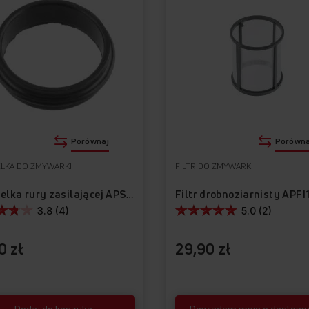
Porównaj
Porówna
LKA DO ZMYWARKI
FILTR DO ZMYWARKI
Filtr drobnoziarnisty APF
Uszczelka rury zasilającej APS1004
3.8 (4)
5.0 (2)
0 zł
29,90 zł