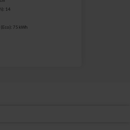
ń): 14
i (Eco): 75 kWh