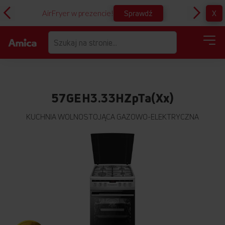
Sprawdź
X
AirFryer w prezencie!
D
57GEH3.33HZpTa(Xx)
KUCHNIA WOLNOSTOJĄCA GAZOWO-ELEKTRYCZNA
Przejdź
na
koniec
galerii