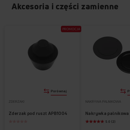
Akcesoria i części zamienne
PROMOCJA
Porównaj
P
ZDERZAKI
NAKRYWA PALNIKOWA
Zderzak pod ruszt APB1004
Nakrywka palnikowa
5.0 (2)