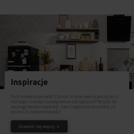
Instrukcja użytkownika
Ostrzeżenia i informacje dotyczące
Pobierz
bezpieczeństwa
Pobierz
Skrócona instrukcja obsługi
Pobierz
Instrukcja obsługi
Inspiracje
Potrzebujesz porady? Chcesz trochę więcej poczytać o
różnego rodzaju rozwiązaniach lub sprzęcie? Wejdź do
naszego świata inspiracji - tam znajdziesz wszystko, co
może Cię zainteresować!
Dowiedz się więcej