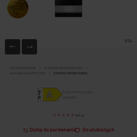
1/14
Przejdź
na
STRONA GŁÓWNA
KUCHNIE WOLNOSTOJĄCE
początek
GAZOWO-ELEKTRYCZNE
57GEH3.33HZPTA(XX)
galerii
Karta informacyjna
produktu
0.0
(
0
)
Dodaj do porównania
Do ulubionych