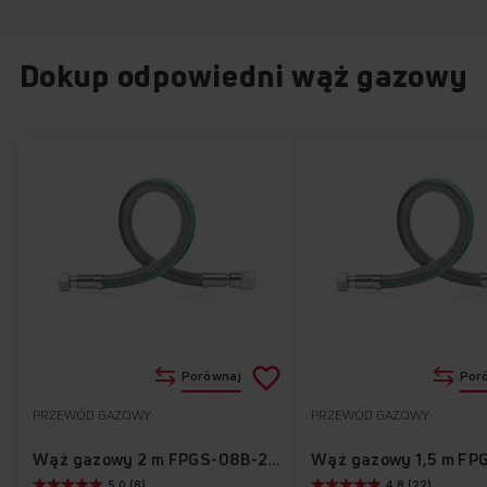
Dokup odpowiedni wąż gazowy
Dodaj
Porównaj
Por
do
PRZEWÓD GAZOWY
PRZEWÓD GAZOWY
Do
listy
ulubionych
Wąż gazowy 2 m FPGS-08B-200
5.0 (8)
4.8 (22)