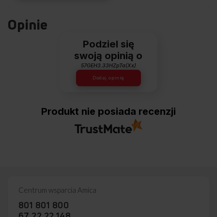
Opinie
Podziel się
swoją opinią o
57GEH3.33HZpTa(Xx)
Dodaj opinię
Produkt nie posiada recenzji
Centrum wsparcia Amica
801 801 800
67 22 22 148