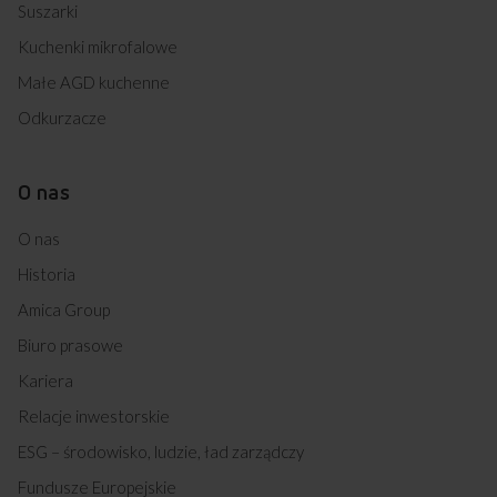
Suszarki
Kuchenki mikrofalowe
Małe AGD kuchenne
Odkurzacze
O nas
O nas
Historia
Amica Group
Biuro prasowe
Kariera
Relacje inwestorskie
ESG – środowisko, ludzie, ład zarządczy
Fundusze Europejskie