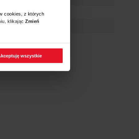
w cookies, z których
iu, klikając
Zmień
 w zakładkę
Polityka
kceptuję wszystkie