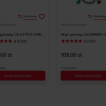
Dodaj
Porównaj
Porówna
do
WÓD GAZOWY
PRZEWÓD GAZOWY
Do
listy
ulubionych
Wąż gazowy 1,5 m FPGS-08B-150
życzeń
4.8 (22)
5.0 (12)
,00 zł
109,00 zł
ępne
Dostępne
Dodaj do koszyka
Dodaj do koszyka