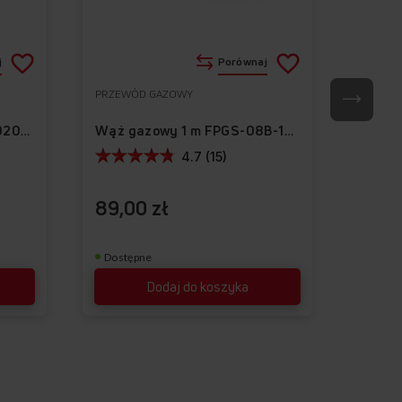
Dodaj
Dodaj
j
Porównaj
do
do
PRZEWÓD GAZOWY
ZŁĄCZE
Do
Do
listy
listy
ulubionych
ulubionych
Złącz
Wąż gazowy 2m 6NPBR1-0200-01
Wąż gazowy 1 m FPGS-08B-100
życzeń
życzeń
4.7 (15)
89,00 zł
25,0
Dostępne
Dostę
Dodaj do koszyka