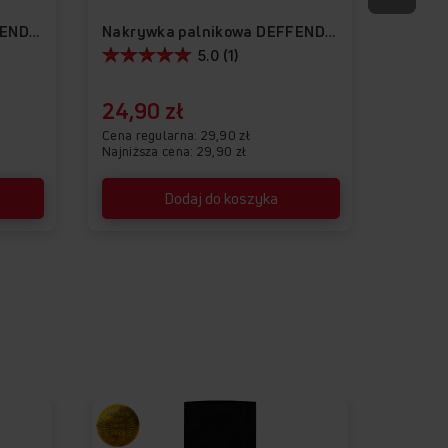
Ruszt 
Nakrywka palnikowa DEFFENDI-05
Nakrywka palnikowa DEFFENDI-02
5.0 (1)
24,90 zł
98,9
Cena regularna
29,90 zł
Cena re
Najniższa cena: 29,90 zł
Najniższ
Dodaj do koszyka