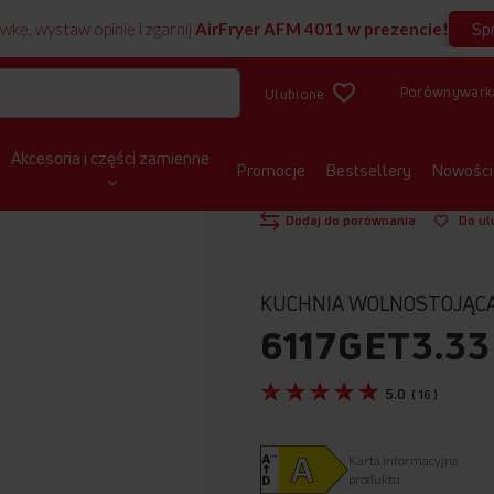
Sp
wkę, wystaw opinię i zgarnij
AirFryer AFM 4011 w prezencie!
Porównywark
Ulubione
Akcesoria i części zamienne
Promocje
Bestsellery
Nowości
STRONA GŁÓWNA
KUCHNIE WOLNOST
Pokaż produkt w 3D
Dodaj do porównania
Do ul
KUCHNIA WOLNOSTOJĄC
6117GET3.33
5.0
(
16
)
Karta informacyjna
produktu