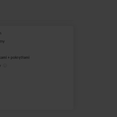
m
zny
kami + pokrętłami
y