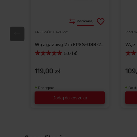
Dodaj
Porównaj
do
PRZEWÓD GAZOWY
PRZE
Do
listy
ulubionych
Wąż gazowy 2 m FPGS-08B-200
życzeń
5.0 (8)
119,00 zł
109
Dostępne
Dost
Dodaj do koszyka