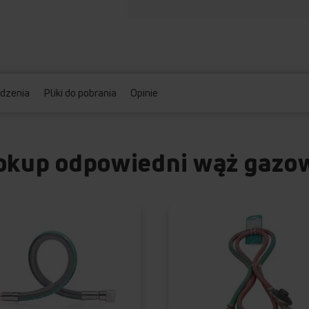
dzenia
Pliki do pobrania
Opinie
okup odpowiedni wąż gazo