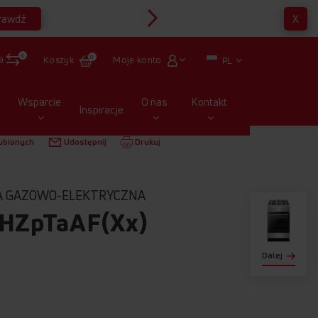
rawdź
X
Multirabaty
0
a
Moje konto
Koszyk
0
PL
Wsparcie
O nas
Kontakt
Inspiracje
OJĄCE
GAZOWO-ELEKTRYCZNE
6117GET3.33HZPTAAF(XX)
ubionych
Udostępnij
Drukuj
A GAZOWO-ELEKTRYCZNA
HZpTaAF(Xx)
Dalej