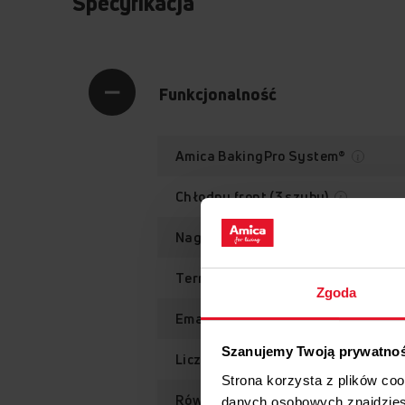
Specyfikacja
Funkcjonalność
Amica BakingPro System®
Chłodny front (3 szyby)
Nagrzew w
Termoobieg
Zgoda
Emalia łatwoczyszcząca EasyCle
Szanujemy Twoją prywatno
Liczba funkcji piekarnika
Strona korzysta z plików co
Równomierne pieczenie
danych osobowych znajdzie