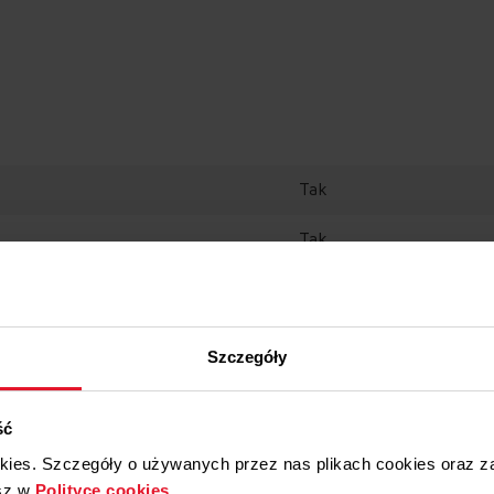
Tak
Tak
3 minuty
Tak
Szczegóły
Tak
an
ść
11
okies. Szczegóły o używanych przez nas plikach cookies oraz 
Tak
sz w
Polityce cookies
.