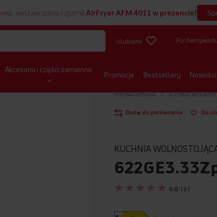
Sp
wkę, wystaw opinię i zgarnij
AirFryer AFM 4011 w prezencie!
Porównywark
Ulubione
Akcesoria i części zamienne
Promocje
Bestsellery
Nowości
STRONA GŁÓWNA
KUCHNIE WOLNOST
Dodaj do porównania
Do ul
KUCHNIA WOLNOSTOJĄC
622GE3.33Z
0.0
(
0
)