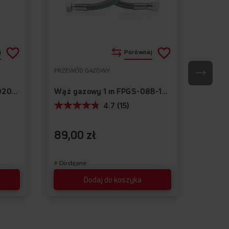
Dodaj
Dodaj
j
Porównaj
do
do
PRZEWÓD GAZOWY
ZŁĄCZE
Do
Do
listy
listy
ulubionych
ulubionych
Złącz
Wąż gazowy 2m 6NPBR1-0200-01
Wąż gazowy 1 m FPGS-08B-100
życzeń
życzeń
4.7 (15)
89,00 zł
25,0
Dostępne
Dostę
Dodaj do koszyka