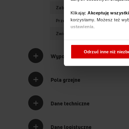
Zabezpieczenie przeciwwypływowe
Klikając
Akceptuję wszystk
korzystamy. Możesz też wybr
Przepisy na drzwiach
ustawienia.
Zwiększona płaszczyzna robocza 
W każdej chwili możesz zmi
cookies
.
Odrzuć inne niż niez
Wyposażenie
Pola grzejne
Dane techniczne
Dane logistyczne