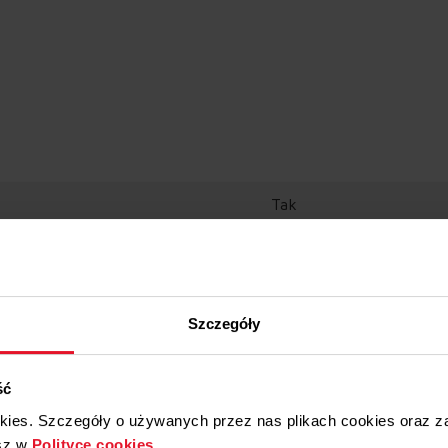
Tak
4 minuty
Tak
Szczegóły
Tak
an
10
ść
okies. Szczegóły o używanych przez nas plikach cookies oraz 
Tak
sz w
Polityce cookies
.