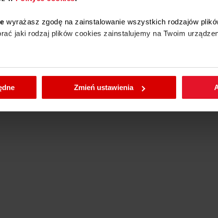
Tak
 gazu
ie
wyrażasz zgodę na zainstalowanie wszystkich rodzajów plikó
ać jaki rodzaj plików cookies zainstalujemy na Twoim urządzen
Tak
Tak
rusztu
enić wybrane przez Ciebie ustawienia plików cookies wchodząc
będne
Zmień ustawienia
A