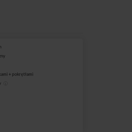
m
zny
kami + pokrętłami
y