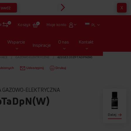
rawdź
X
Multirabaty
0
a
Moje konto
Koszyk
0
PL
Wsparcie
O nas
Kontakt
Inspiracje
OJĄCE
GAZOWO-ELEKTRYCZNE
622GE3.33ZPTADPN(W)
ubionych
Udostępnij
Drukuj
A GAZOWO-ELEKTRYCZNA
pTaDpN(W)
Dalej