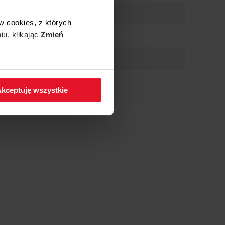
w cookies, z których
iu, klikając
Zmień
 w zakładkę
Polityka
kceptuję wszystkie