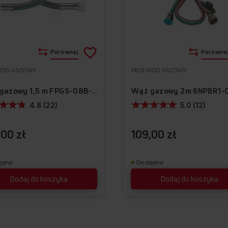
Dodaj
Porównaj
Porówna
do
WÓD GAZOWY
PRZEWÓD GAZOWY
Do
listy
ulubionych
Wąż gazowy 1,5 m FPGS-08B-150
życzeń
4.8 (22)
5.0 (12)
,00 zł
109,00 zł
ępne
Dostępne
Dodaj do koszyka
Dodaj do koszyka