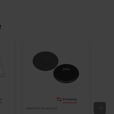
e
j
Porównaj
NAKRYWA PALNIKOWA
NAKRYW