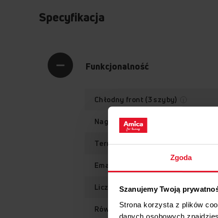
Specyfikacja
Funkcjonalność
Chłodny front (3 szyby)
Nagrzew w
Termoobieg
Zgoda
Emalia łatwoczyszcząca EasyCle
Liczba funkcji piekarnika
Szanujemy Twoją prywatno
Strona korzysta z plików co
Równomierne pieczenie
danych osobowych znajdzie