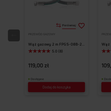
Dodaj
Porównaj
do
PRZEWÓD GAZOWY
PRZE
Do
listy
ulubionych
Wąż gazowy 2 m FPGS-08B-200
życzeń
5.0 (8)
119,00 zł
109
Dostępne
Dost
Dodaj do koszyka