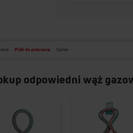
enia
Pliki do pobrania
Opinie
okup odpowiedni wąż gazo