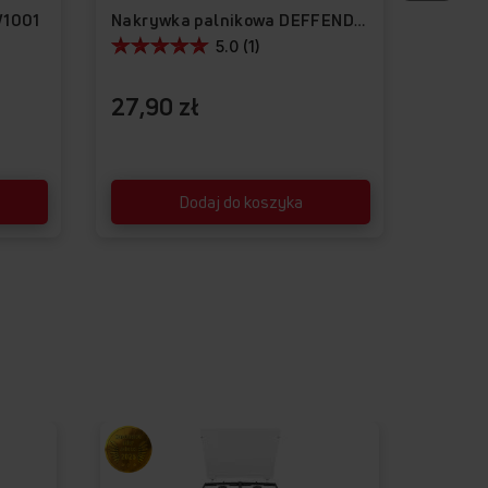
W1001
Nakrywka palnikowa DEFFENDI-04
5.0 (1)
27,90 zł
27,9
Dodaj do koszyka