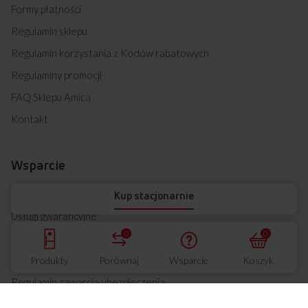
Formy płatności
Regulamin sklepu
Regulamin korzystania z Kodów rabatowych
Regulaminy promocji
FAQ Sklepu Amica
Kontakt
Wsparcie
Centrum Wsparcia
Kup stacjonarnie
Usługi gwarancyjne
0
0
Usługi pogwarancyjne
Ubezpieczenie urządzenia
Produkty
Porównaj
Wsparcie
Koszyk
Regulamin zawarcia ubezpieczenia
Ogólne warunki ubezpieczenia