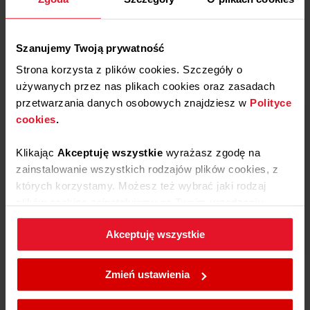
Dowiedz się więcej
Szanujemy Twoją prywatność
Strona korzysta z plików cookies. Szczegóły o
Opinie
używanych przez nas plikach cookies oraz zasadach
przetwarzania danych osobowych znajdziesz w
Polityce
cookies
.
5
100%
4
0%
Klikając
Akceptuję wszystkie
wyrażasz zgodę na
5.0
zainstalowanie wszystkich rodzajów plików cookies, z
3
8
opinii klientów
0%
których korzystamy. Możesz też wybrać jaki rodzaj
z całego okresu
zebranych i zweryfikowanych przez
2
plików cookies zainstalujemy na Twoim urządzeniu,
0%
klikając
Zmień ustawienia.
1
0%
Akceptuję wszystkie
W każdej chwili możesz zmienić wybrane przez Ciebie
Podziel się
ustawienia plików cookies wchodząc w zakładkę
Zmień ustawienia
swoją opinią o
Polityka cookies
.
ED37618B X-TYPE OPENUP