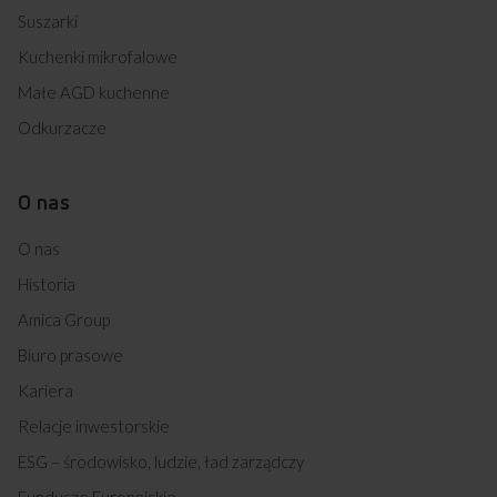
Suszarki
Kuchenki mikrofalowe
Małe AGD kuchenne
Odkurzacze
O nas
O nas
Historia
Amica Group
Biuro prasowe
Kariera
Relacje inwestorskie
ESG – środowisko, ludzie, ład zarządczy