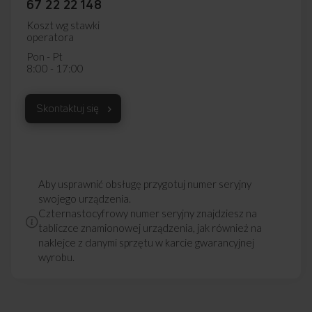
67 22 22 148
Koszt wg stawki
operatora
Pon - Pt
8:00 - 17:00
Skontaktuj się
Aby usprawnić obsługę przygotuj numer seryjny
swojego urządzenia.
Czternastocyfrowy numer seryjny znajdziesz na
tabliczce znamionowej urządzenia, jak również na
naklejce z danymi sprzętu w karcie gwarancyjnej
wyrobu.