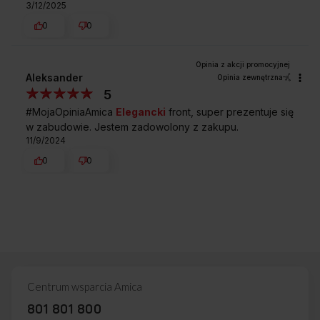
3/12/2025
0
0
Aleksander
Opinia zewnętrzna
5
#MojaOpiniaAmica
Elegancki
front, super prezentuje się
w zabudowie. Jestem zadowolony z zakupu.
11/9/2024
0
0
Centrum wsparcia Amica
801 801 800