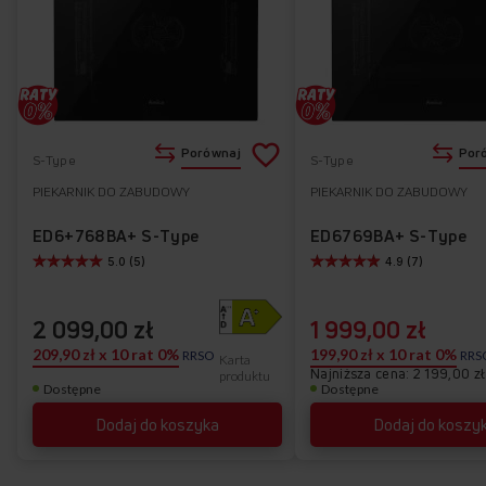
Dodaj
Porównaj
Por
S-Type
S-Type
do
PIEKARNIK DO ZABUDOWY
PIEKARNIK DO ZABUDOWY
Do
listy
ulubionych
ED6+768BA+ S-Type
ED6769BA+ S-Type
5.0 (5)
4.9 (7)
życzeń
2 099,00 zł
1 999,00 zł
209,90 zł x 10 rat 0%
199,90 zł x 10 rat 0%
RRSO
RRS
Karta
Najniższa cena: 2 199,00 zł
produktu
Dostępne
Dostępne
Dodaj do koszyka
Dodaj do koszy