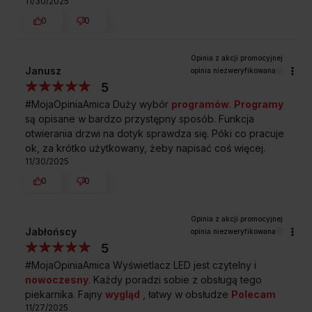
11/30/2025
0
0
Janusz
opinia niezweryfikowana
5
#MojaOpiniaAmica Duży wybór
programów
.
Programy
są opisane w bardzo przystępny sposób. Funkcja
otwierania drzwi na dotyk sprawdza się. Póki co pracuje
ok, za krótko użytkowany, żeby napisać coś więcej.
11/30/2025
0
0
Jabłońscy
opinia niezweryfikowana
5
#MojaOpiniaAmica Wyświetlacz LED jest czytelny i
nowoczesny
. Każdy poradzi sobie z obsługą tego
piekarnika. Fajny
wygląd
, łatwy w obsłudze
Polecam
11/27/2025