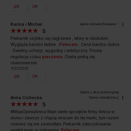
0
0
Karina i Michał
opinia niezweryfikowana
5
Piekarnik szybko się nagrzewa , łatwy w obsłudze .
Wygląda bardzo ładnie .
Polecam
. Cena bardzo dobra
. Świetny uchwyt, wygodny i estetyczny. Prosta
regulacja czasu
pieczenia
. Ciasta pieką się
równomiernie.
11/22/2025
0
0
Anna Cichecka
Opinia zewnętrzna
5
#MojaOpiniaAmica Mam wiele sprzętów firmy Amica w
domu i zawsze z chęcią wracam do tej marki, tym razem
również się nie zawiodłam. Piekarnik zdecydowanie
spełnił moje oczekiwania.
Polecam