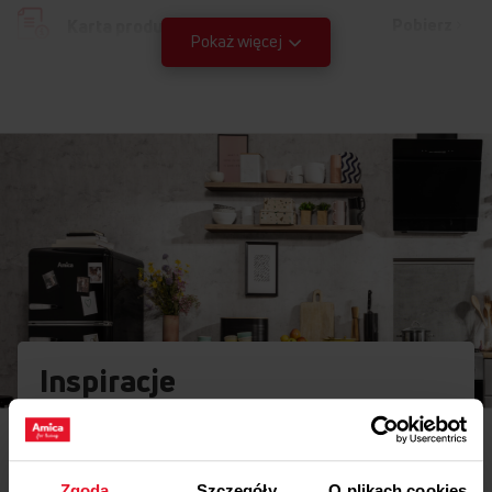
Pobierz
Karta produktu
Pokaż więcej
Instrukcja użytkownika
Ostrzeżenia i informacje dotyczące
Pobierz
bezpieczeństwa
Pobierz
Instrukcja obsługi
Pobierz
Instrukcja obsługi
Inspiracje
Potrzebujesz porady? Chcesz trochę więcej poczytać o
różnego rodzaju rozwiązaniach lub sprzęcie? Wejdź do
naszego świata inspiracji - tam znajdziesz wszystko, co
może Cię zainteresować!
Zgoda
Szczegóły
O plikach cookies