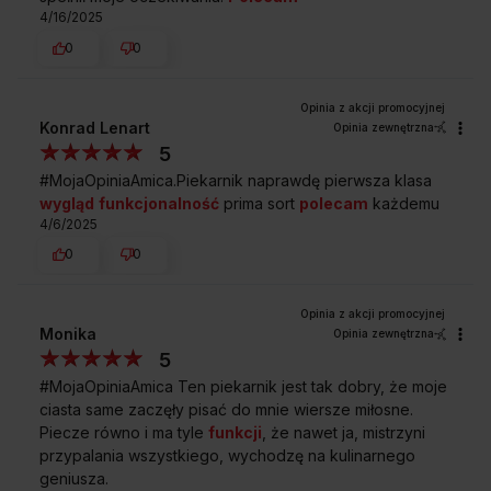
4/16/2025
0
0
Konrad Lenart
Opinia zewnętrzna
5
#MojaOpiniaAmica.Piekarnik naprawdę pierwsza klasa
wygląd
funkcjonalność
prima sort
polecam
każdemu
4/6/2025
0
0
Monika
Opinia zewnętrzna
5
#MojaOpiniaAmica Ten piekarnik jest tak dobry, że moje
ciasta same zaczęły pisać do mnie wiersze miłosne.
Piecze równo i ma tyle
funkcji
, że nawet ja, mistrzyni
przypalania wszystkiego, wychodzę na kulinarnego
geniusza.