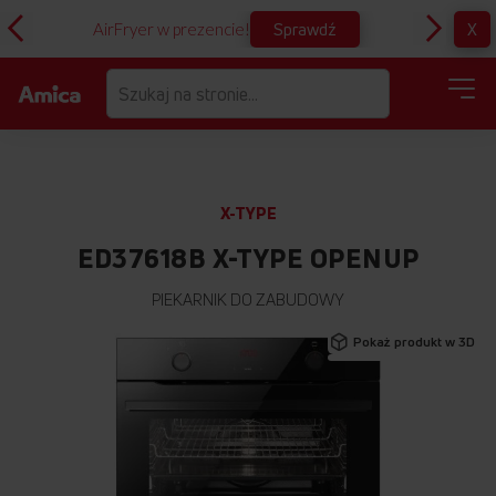
Sprawdź
X
AirFryer w prezencie!
D
X-TYPE
ED37618B X-TYPE OPENUP
PIEKARNIK DO ZABUDOWY
Przejdź
Pokaż produkt w 3D
na
koniec
galerii