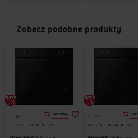
Zobacz podobne produkty
Dodaj
Porównaj
Por
S-Type
S-Type
do
PIEKARNIK DO ZABUDOWY
PIEKARNIK DO ZABUDOWY
Do
listy
ulubionych
ED6+768BA+ S-Type
ED6769BA+ S-Type