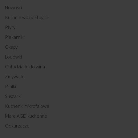
Nowości
Kuchnie wolnostojące
Płyty
Piekarniki
Okapy
Lodówki
Chłodziarki do wina
Zmywarki
Pralki
Suszarki
Kuchenki mikrofalowe
Małe AGD kuchenne
Odkurzacze