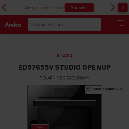
Sprawdź
X
AirFryer w prezencie!
D
STUDIO
ED57655V STUDIO OPENUP
PIEKARNIK DO ZABUDOWY
Przejdź
Pokaż produkt w 3D
na
koniec
galerii