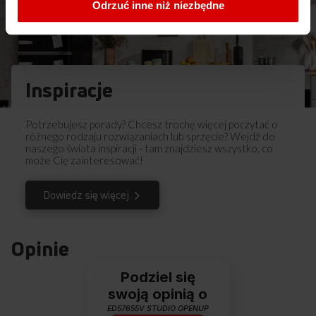
Odrzuć inne niż niezbędne
Ostrzeżenia i informacje dotyczące
Pobierz
bezpieczeństwa
Pobierz
Instrukcja obsługi
Inspiracje
Pobierz
Skrócona instrukcja obsługi
Potrzebujesz porady? Chcesz trochę więcej poczytać o
różnego rodzaju rozwiązaniach lub sprzęcie? Wejdź do
naszego świata inspiracji - tam znajdziesz wszystko, co
może Cię zainteresować!
Dowiedz się więcej
Opinie
Podziel się
swoją opinią o
ED57655V STUDIO OPENUP