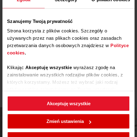
Pliki
do pobrania
Deklaracja zgodności
Szanujemy Twoją prywatność
Strona korzysta z plików cookies. Szczegóły o
używanych przez nas plikach cookies oraz zasadach
Pobierz
Deklaracja zgodności
przetwarzania danych osobowych znajdziesz w
Polityce
cookies
.
Etykieta energetyczna
Klikając
Akceptuję wszystkie
wyrażasz zgodę na
zainstalowanie wszystkich rodzajów plików cookies, z
Pobierz
Etykieta energetyczna
Pokaż więcej
których korzystamy. Możesz też wybrać jaki rodzaj
plików cookies zainstalujemy na Twoim urządzeniu,
Karta produktu
klikając
Zmień ustawienia.
Akceptuję wszystkie
W każdej chwili możesz zmienić wybrane przez Ciebie
Pobierz
Karta produktu
ustawienia plików cookies wchodząc w zakładkę
Zmień ustawienia
Polityka cookies
.
Instrukcja użytkownika