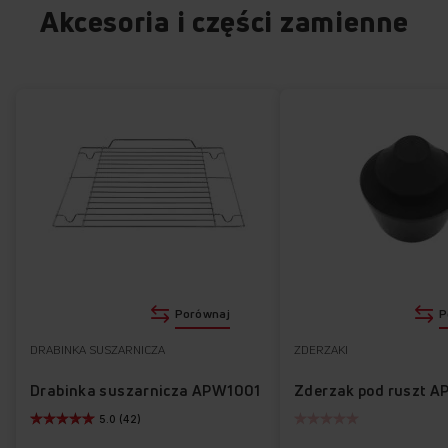
Akcesoria i części zamienne
Porównaj
P
DRABINKA SUSZARNICZA
ZDERZAKI
Drabinka suszarnicza APW1001
Zderzak pod ruszt A
5.0 (42)