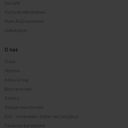
Suszarki
Kuchenki mikrofalowe
Małe AGD kuchenne
Odkurzacze
O nas
O nas
Historia
Amica Group
Biuro prasowe
Kariera
Relacje inwestorskie
ESG – środowisko, ludzie, ład zarządczy
Fundusze Europejskie