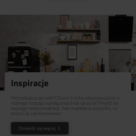
Instrukcja użytkownika
Ostrzeżenia i informacje dotyczące
Pobierz
bezpieczeństwa
Pobierz
Skrócona instrukcja obsługi
Pobierz
Instrukcja obsługi
Inspiracje
Potrzebujesz porady? Chcesz trochę więcej poczytać o
różnego rodzaju rozwiązaniach lub sprzęcie? Wejdź do
naszego świata inspiracji - tam znajdziesz wszystko, co
może Cię zainteresować!
Dowiedz się więcej