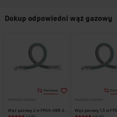
Dokup odpowiedni wąż gazowy
Dodaj
Porównaj
Por
do
PRZEWÓD GAZOWY
PRZEWÓD GAZOWY
Do
listy
ulubionych
Wąż gazowy 2 m FPGS-08B-200
5.0 (8)
4.8 (22)