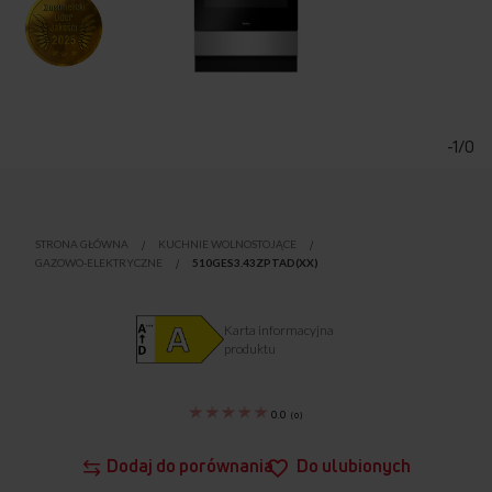
Przejdź
na
początek
-1/0
galerii
STRONA GŁÓWNA
KUCHNIE WOLNOSTOJĄCE
GAZOWO-ELEKTRYCZNE
510GES3.43ZPTAD(XX)
Karta informacyjna
produktu
0.0
(
0
)
Dodaj do porównania
Do ulubionych