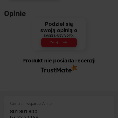
Opinie
Podziel się
swoją opinią o
510GES3.43ZpTaD(Xx)
Dodaj opinię
Produkt nie posiada recenzji
Centrum wsparcia Amica
801 801 800
67 22 22 148