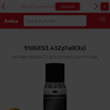
Sprawdź
X
AirFryer w prezencie!
D
510GES3.43ZpTaD(Xx)
KUCHNIA WOLNOSTOJĄCA GAZOWO-ELEKTRYCZNA
Przejdź
na
koniec
galerii