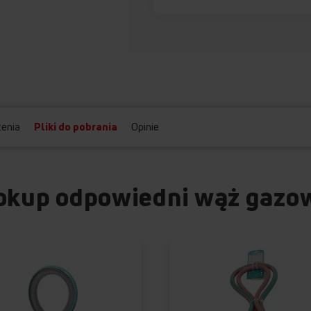
enia
Pliki do pobrania
Opinie
okup odpowiedni wąż gazo