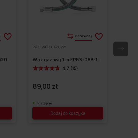
Dodaj
Dodaj
j
Porównaj
do
do
PRZEWÓD GAZOWY
ZŁĄCZE
Do
Do
listy
listy
ulubionych
ulubionych
Złącz
Wąż gazowy 2m 6NPBR1-0200-01
Wąż gazowy 1 m FPGS-08B-100
życzeń
życzeń
4.7 (15)
89,00 zł
25,0
Dostępne
Dostę
Dodaj do koszyka