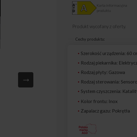
Karta informacyjna
produktu
Produkt wycofany z oferty.
Cechy produktu:
Szerokość urządzenia: 60 c
Rodzaj piekarnika: Elektryc
Rodzaj płyty: Gazowa
Rodzaj sterowania: Sensoro
System czyszczenia: Katali
Kolor frontu: Inox
Zapalacz gazu: Pokrętła