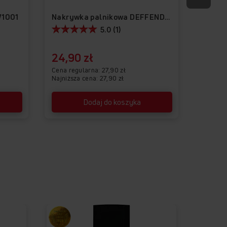
W1001
Nakrywka palnikowa DEFFENDI-03
5.0 (1)
24,90 zł
27,9
Cena regularna
27,90 zł
Najniższa cena: 27,90 zł
Dodaj do koszyka