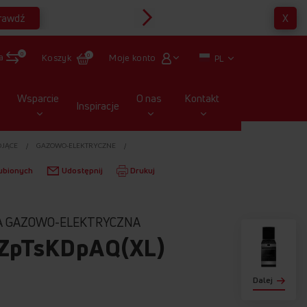
rawdź
X
Multirabaty
0
a
Moje konto
Koszyk
0
PL
Wsparcie
O nas
Kontakt
Inspiracje
OJĄCE
GAZOWO-ELEKTRYCZNE
ubionych
Udostępnij
Drukuj
A GAZOWO-ELEKTRYCZNA
ZpTsKDpAQ(XL)
Dalej