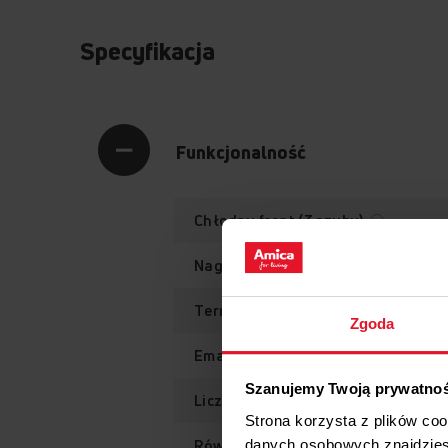
Specyfikacja
Funkcjonalność
Chłodny front (3 szyby)
Nagrzew w
Termoobieg
Zgoda
Emalia łatwoczyszcząca EasyCle
Szanujemy Twoją prywatno
Liczba funkcji piekarnika
Strona korzysta z plików co
Równomierne pieczenie
danych osobowych znajdzie