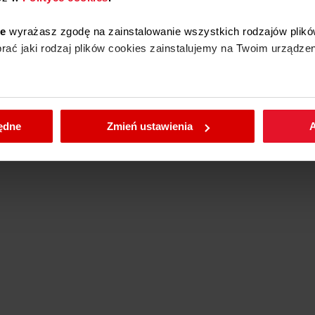
Tak
 gazu
ie
wyrażasz zgodę na zainstalowanie wszystkich rodzajów plikó
ać jaki rodzaj plików cookies zainstalujemy na Twoim urządzen
Tak
Tak
rusztu
enić wybrane przez Ciebie ustawienia plików cookies wchodząc
będne
Zmień ustawienia
A