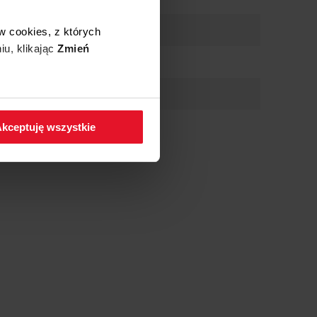
w cookies, z których
iu, klikając
Zmień
 w zakładkę
Polityka
kceptuję wszystkie