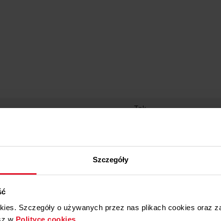
Tak
4 minuty
Tak
Szczegóły
Tak
an
ść
10
okies. Szczegóły o używanych przez nas plikach cookies oraz 
Tak
sz w
Polityce cookies
.