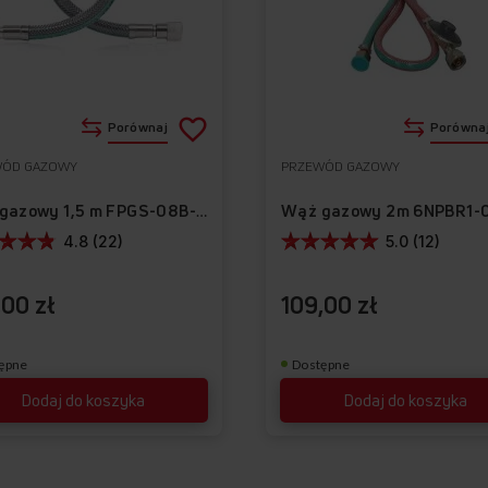
Dodaj
Porównaj
Porówna
do
WÓD GAZOWY
PRZEWÓD GAZOWY
Do
listy
ulubionych
Wąż gazowy 1,5 m FPGS-08B-150
życzeń
4.8 (22)
5.0 (12)
,00 zł
109,00 zł
ępne
Dostępne
Dodaj do koszyka
Dodaj do koszyka