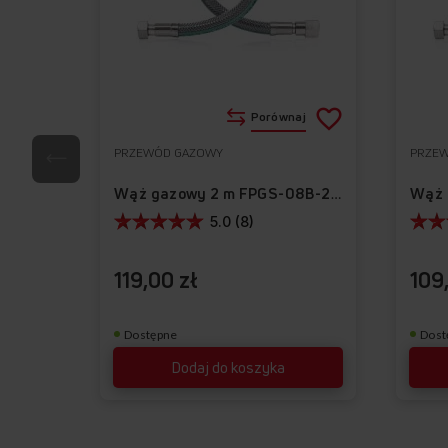
Dodaj
Porównaj
do
PRZEWÓD GAZOWY
PRZE
Do
listy
ulubionych
Wąż gazowy 2 m FPGS-08B-200
życzeń
5.0 (8)
119,00 zł
109
Dostępne
Dost
Dodaj do koszyka