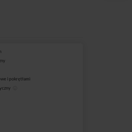
m
zny
we i pokrętłami
tyczny