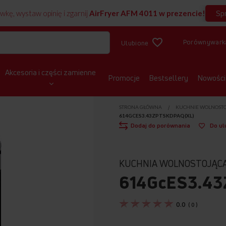
Sp
wkę, wystaw opinię i zgarnij
AirFryer AFM 4011 w prezencie!
Porównywark
Ulubione
Akcesoria i części zamienne
Promocje
Bestsellery
Nowości
STRONA GŁÓWNA
KUCHNIE WOLNOST
614GCES3.43ZPTSKDPAQ(XL)
Dodaj do porównania
Do ul
KUCHNIA WOLNOSTOJĄC
614GcES3.43
0.0
(
0
)